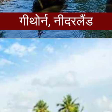
गीथोर्न, नीदरलैंड