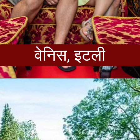
वेनिस, इटली