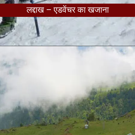
लद्दाख – एडवेंचर का खजाना