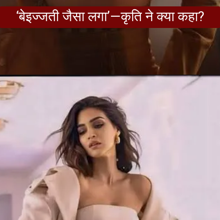
‘बेइज्जती जैसा लगा’—कृति ने क्या कहा?