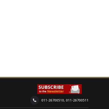
011-26700510
,
011-26700511