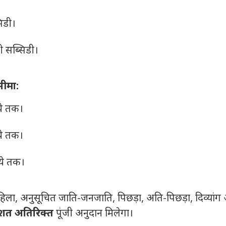
िडी।
ी सब्सिडी।
ीमा:
ये तक।
ये तक।
ये तक।
िला, अनुसूचित जाति-जनजाति, पिछड़ा, अति-पिछड़ा, दिव्यांग
िशत अतिरिक्त
पूंजी अनुदान मिलेगा।