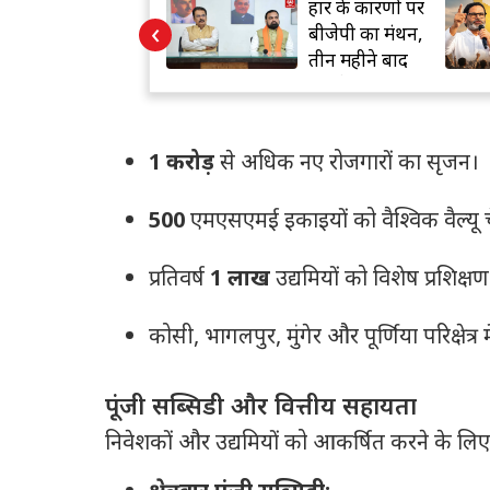
हार के कारणों पर
बांकीपुर जीत के
‹
बीजेपी का मंथन,
बाद प्रशांत किशोर
तीन महीने बाद
का अगला दांव,
PK से सवाल
जानिए प्लान
1 करोड़
से अधिक नए रोजगारों का सृजन।
500
एमएसएमई इकाइयों को वैश्विक वैल्यू च
प्रतिवर्ष
1 लाख
उद्यमियों को विशेष प्रशिक्षण
कोसी, भागलपुर, मुंगेर और पूर्णिया परिक्षेत्र म
पूंजी सब्सिडी और वित्तीय सहायता
निवेशकों और उद्यमियों को आकर्षित करने के लिए