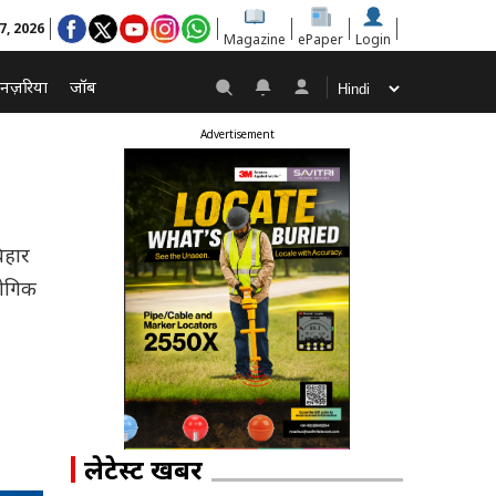
 7, 2026
Magazine
ePaper
Login
नज़रिया
जॉब
Advertisement
िहार
योगिक
लेटेस्ट खबरें