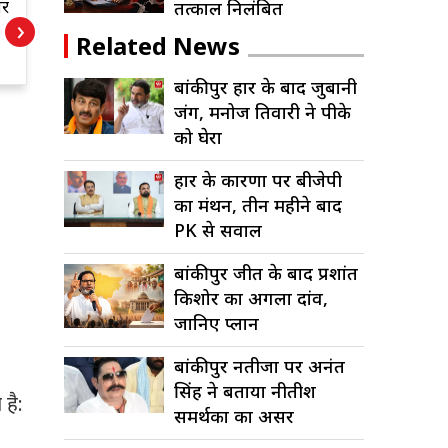
बांकीपुर रुझानों से
बांकीप
तत्काल निलंबित
›
सियासी हलचल,
जुबानी
Related News
ए
तेज प्रताप ने
मनोज त
भाजपा को घेरा
पीके क
बांकीपुर हार के बाद जुबानी
जंग, मनोज तिवारी ने पीके
को घेरा
हार के कारणों पर बीजेपी
का मंथन, तीन महीने बाद
PK से सवाल
बांकीपुर जीत के बाद प्रशांत
किशोर का अगला दांव,
जानिए प्लान
बांकीपुर नतीजों पर अनंत
सिंह ने बताया नीतीश
है:
समर्थकों का असर