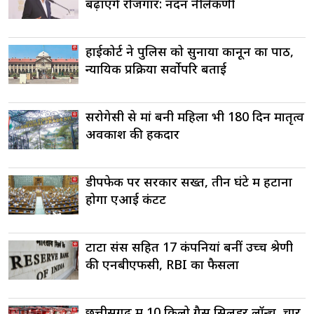
बढ़ाएंगे रोजगार: नंदन नीलेकणी
हाईकोर्ट ने पुलिस को सुनाया कानून का पाठ,
न्यायिक प्रक्रिया सर्वोपरि बताई
सरोगेसी से मां बनी महिला भी 180 दिन मातृत्व
अवकाश की हकदार
डीपफेक पर सरकार सख्त, तीन घंटे में हटाना
होगा एआई कंटेंट
टाटा संस सहित 17 कंपनियां बनीं उच्च श्रेणी
की एनबीएफसी, RBI का फैसला
छत्तीसगढ़ में 10 किलो गैस सिलेंडर लॉन्च, चार