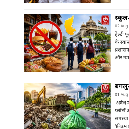
स्कूल
02 Aug
हेल्दी 
के स्वा
प्रशासन
और नमक
बेंगल
01 Aug
अवैध मल
प्लॉटों
समस्या 
‘फ्रीडम