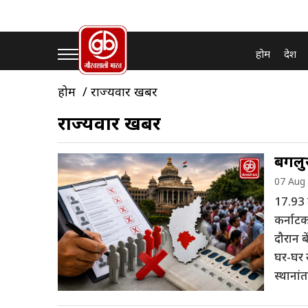
होम
देश
होम
राज्यवार खबरें
राज्यवार खबरें
बेंगलु
07 Aug
17.93 ल
कर्नाट
दौरान ब
घर-घर 
स्थानां