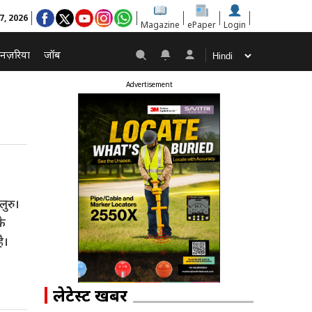
 7, 2026
Magazine
ePaper
Login
नज़रिया
जॉब
Advertisement
ुरु।
के
ै।
लेटेस्ट खबरें