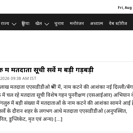
Fri, Aug
राज्य
दुनिया
खेल
चुनाव
मनोरंजन
अध्यात्म
वेब स्टोरीज
रु में मतदाता सूची सर्वे में बड़ी गड़बड़ी
 2026 09:38 AM IST
ाख मतदाता एएसडीडीओ श्रेणी में, नाम कटने की आशंका नई दिल्ली/बेंगल
क में चल रहे मतदाता सूची विशेष गहन पुनरीक्षण (एसआईआर) अभियान 
ेंगलुरु में बड़ी संख्या में मतदाताओं के नाम कटने की आशंका सामने आई ह
सर्वे के दौरान शहर के लगभग आधे मतदाता एएसडीडीओ (अनुपस्थित,
तरित, डुप्लिकेट, मृत एवं अन्य) […]