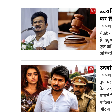
उदयनि
करें र
04 Aug
चेन्नई
है। द्र
एक कथित
अभिनेत्
उदयनि
04 Aug
तृषा पर
नेता उ
मामले म
महिला 
और आप