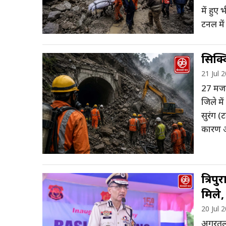
में हुए
टनल में
सिक्क
21 Jul 
27 मजदू
जिले मे
सुरंग (
कारण अ
त्रिप
मिले,
20 Jul 
अगरतला