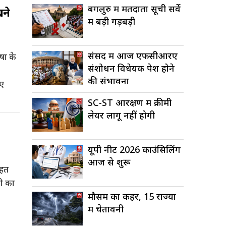
बेंगलुरु में मतदाता सूची सर्वे
खने
में बड़ी गड़बड़ी
संसद में आज एफसीआरए
षा के
संशोधन विधेयक पेश होने
की संभावना
ुए
SC-ST आरक्षण में क्रीमी
लेयर लागू नहीं होगी
यूपी नीट 2026 काउंसिलिंग
आज से शुरू
ाहत
ही का
मौसम का कहर, 15 राज्यों
में चेतावनी