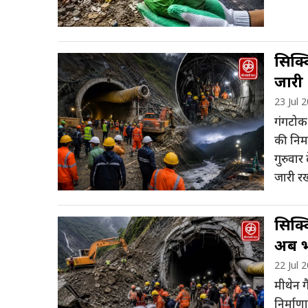
सिक्
जारी
23 Jul 
गंगटोक
की निर्
गुरुवार 
जारी रख
सिक्क
अब भ
22 Jul 
मीथेन ग
निर्माण