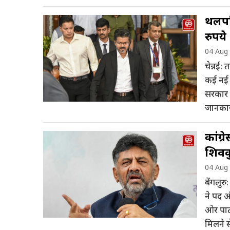
थलपति
रुपये
04 Aug
चेन्नई:
कई नई 
सरकार 
जानकारी
कांग्
शिवक
04 Aug
बेंगलुरु
ने पद 
ओर पार्
मिलने स