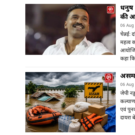
धनुष 
की 
06 Aug
चेन्नई:
महत्व क
आयोजित 
कहा कि 
असम ब
06 Aug
जेपी नड्
कल्याण म
एवं पुन
दायरा ब