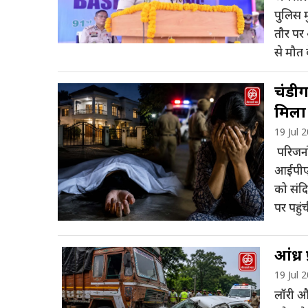
पुलिस 
तौर पर
से मौत 
चंडीग
मिला
19 Jul 
परिजनों
आईपीएस
को संदि
पर पहुं
आंध्र
19 Jul 
लॉरी औ