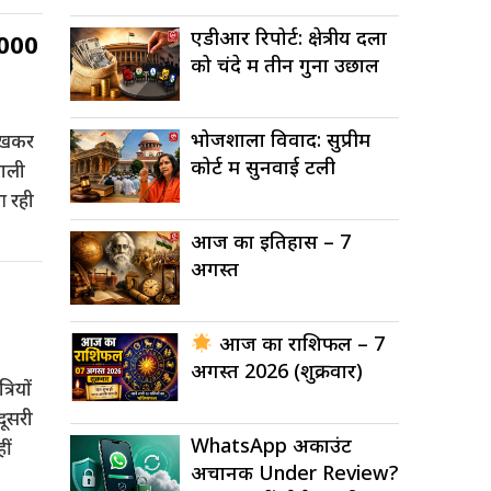
एडीआर रिपोर्ट: क्षेत्रीय दलों
8000
को चंदे में तीन गुना उछाल
भोजशाला विवाद: सुप्रीम
 रखकर
कोर्ट में सुनवाई टली
वाली
आ रही
आज का इतिहास – 7
अगस्त
आज का राशिफल – 7
अगस्त 2026 (शुक्रवार)
रियों
ूसरी
WhatsApp अकाउंट
ीं
अचानक Under Review?