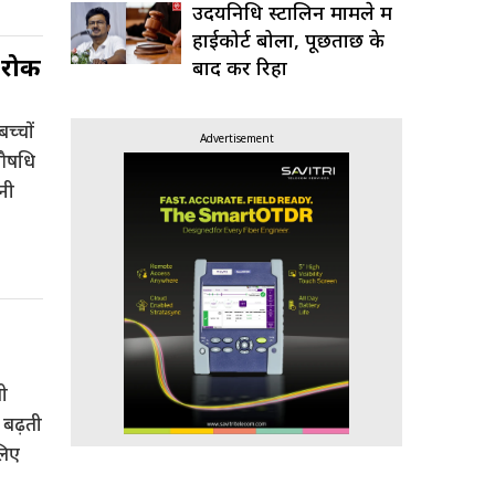
उदयनिधि स्टालिन मामले में
हाईकोर्ट बोला, पूछताछ के
र रोक
बाद करें रिहा
च्चों
Advertisement
ं औषधि
नी
ली
 बढ़ती
लिए