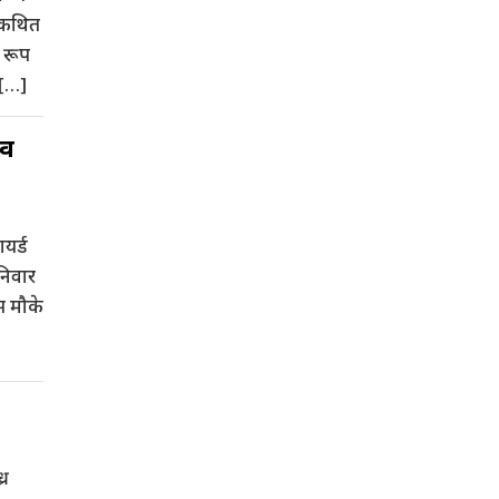
ा कथित
 रूप
 […]
शव
यर्ड
निवार
स मौके
्र