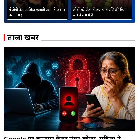
बीजेपी नेता नाज़िया इलाही खान के बयान
लोगों को सेवा से ज्यादा संपत्ति की चिंता
म
पर विवाद
सताने लगती है
ब
ताजा खबरें
Google पर कस्टमर केयर नंबर खोजा, महिला ने