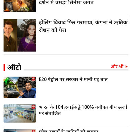
दर्शन में उमड़ा सिनेमा जगत
ट्रोलिंग विवाद फिर गरमाया, कंगना ने ऋतिक
रोशन को घेरा
ऑटो
और भी
E20 पेट्रोल पर सरकार ने मानी यह बात
भारत के 104 हवाईअड्डे 100% नवीकरणीय ऊर्जा
पर संचालित
घरेलू उड़ानों के यात्रियों को झटका