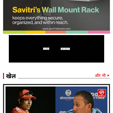
खेल
और भी