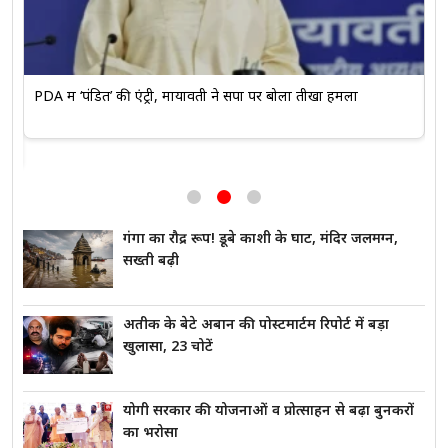
यूपी चुनाव में सपा-कांग्रेस गठबंधन पर तेज हुई राजनीतिक हलचल
मो
गंगा का रौद्र रूप! डूबे काशी के घाट, मंदिर जलमग्न,
सख्ती बढ़ी
अतीक के बेटे अबान की पोस्टमार्टम रिपोर्ट में बड़ा
खुलासा, 23 चोटें
योगी सरकार की योजनाओं व प्रोत्साहन से बढ़ा बुनकरों
का भरोसा