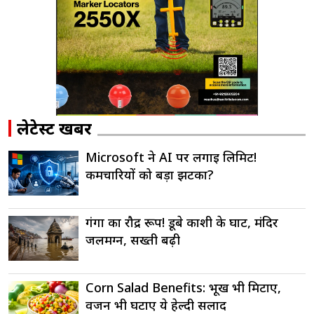
लेटेस्ट खबरें
Microsoft ने AI पर लगाई लिमिट!
कर्मचारियों को बड़ा झटका?
गंगा का रौद्र रूप! डूबे काशी के घाट, मंदिर
जलमग्न, सख्ती बढ़ी
Corn Salad Benefits: भूख भी मिटाए,
वजन भी घटाए ये हेल्दी सलाद