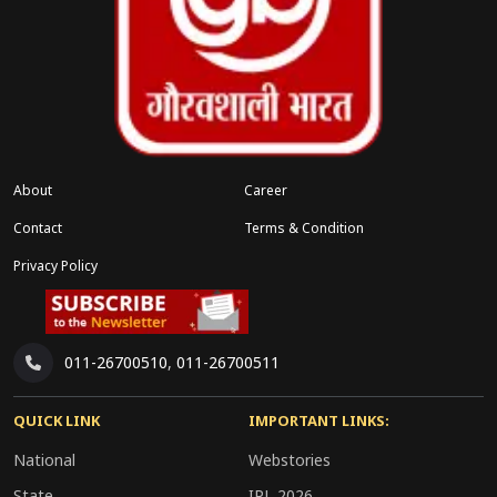
About
Career
Contact
Terms & Condition
Privacy Policy
011-26700510
,
011-26700511
QUICK LINK
IMPORTANT LINKS:
National
Webstories
State
IPL 2026