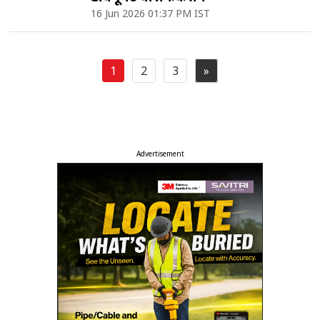
16 Jun 2026 01:37 PM IST
1
2
3
»
Posts
pagination
Advertisement