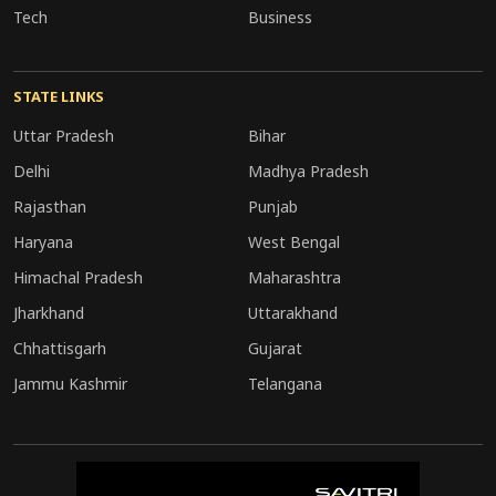
Tech
Business
STATE LINKS
Uttar Pradesh
Bihar
Delhi
Madhya Pradesh
Rajasthan
Punjab
Haryana
West Bengal
Himachal Pradesh
Maharashtra
Jharkhand
Uttarakhand
Chhattisgarh
Gujarat
Jammu Kashmir
Telangana