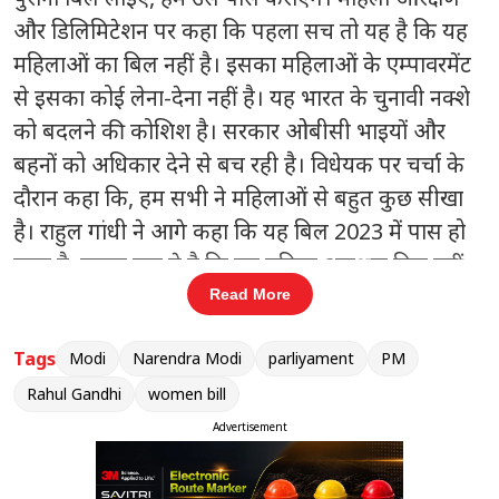
और डिलिमिटेशन पर कहा कि पहला सच तो यह है कि यह
महिलाओं का बिल नहीं है। इसका महिलाओं के एम्पावरमेंट
से इसका कोई लेना-देना नहीं है। यह भारत के चुनावी नक्शे
को बदलने की कोशिश है। सरकार ओबीसी भाइयों और
बहनों को अधिकार देने से बच रही है। विधेयक पर चर्चा के
दौरान कहा कि, हम सभी ने महिलाओं से बहुत कुछ सीखा
है। राहुल गांधी ने आगे कहा कि यह बिल 2023 में पास हो
चुका है, पहला सच ये है कि यह महिला आरक्षण बिल नहीं
है, इसका महिलाओं के सशक्तिकरण से कोई लेना-देना नहीं
Read More
है। राहुल गांधी ने कहा कि हर कोई जानता है कि जादूगर
Tags
Modi
Narendra Modi
parliyament
PM
और कारोबारी के बीच एक साझेदारी है। जैसे ही नेता
प्रतिपक्ष ने ये कहा सदन में हंगामा हो गया।
Rahul Gandhi
women bill
Advertisement