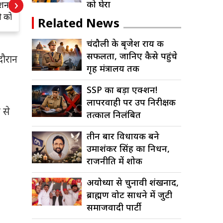
›
को घेरा
 केस
कंकाल मिलने से मचा
द
ी
हड़कंप
म
Related News
म
चंदौली के बृजेश राय की
सफलता, जानिए कैसे पहुंचे
दौरान
गृह मंत्रालय तक
SSP का बड़ा एक्शन!
लापरवाही पर उप निरीक्षक
 से
तत्काल निलंबित
तीन बार विधायक बने
उमाशंकर सिंह का निधन,
राजनीति में शोक
अयोध्या से चुनावी शंखनाद,
ब्राह्मण वोट साधने में जुटी
समाजवादी पार्टी