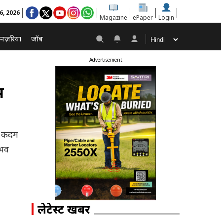
6, 2026
Magazine
ePaper
Login
नज़रिया
जॉब
Advertisement
म
़ा कदम
ैभव
लेटेस्ट खबरें