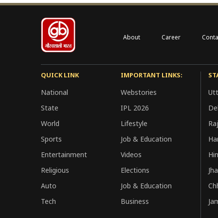
About
Career
Conta
QUICK LINK
IMPORTANT LINKS:
ST
National
Webstories
Ut
State
IPL 2026
Del
World
Lifestyle
Ra
Sports
Job & Education
Ha
Entertainment
Videos
Hi
Religious
Elections
Jh
Auto
Job & Education
Ch
Tech
Business
Ja