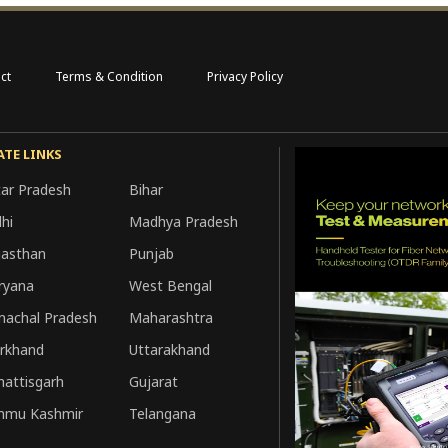
ct
Terms & Condition
Privacy Policy
ATE LINKS
tar Pradesh
Bihar
hi
Madhya Pradesh
jasthan
Punjab
ryana
West Bengal
machal Pradesh
Maharashtra
arkhand
Uttarakhand
hattisgarh
Gujarat
mmu Kashmir
Telangana