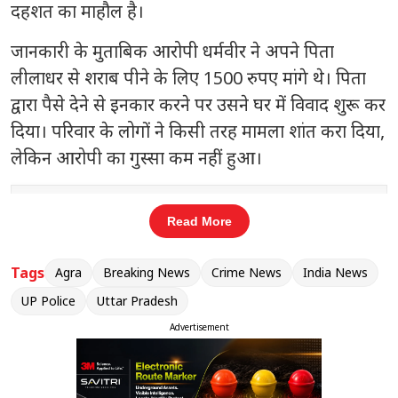
दहशत का माहौल है।
जानकारी के मुताबिक आरोपी धर्मवीर ने अपने पिता
लीलाधर से शराब पीने के लिए 1500 रुपए मांगे थे। पिता
द्वारा पैसे देने से इनकार करने पर उसने घर में विवाद शुरू कर
दिया। परिवार के लोगों ने किसी तरह मामला शांत करा दिया,
लेकिन आरोपी का गुस्सा कम नहीं हुआ।
संबंधित खबरें
Read More
दरभंगा में ‘चोटी काटने’ की रहस्यमयी
‹
›
घटनाओं से दहशत, 8 दिन में दो महिलाएं
Tags
Agra
Breaking News
Crime News
India News
बनीं शिकार
UP Police
Uttar Pradesh
Advertisement
बताया जा रहा है कि देर रात आरोपी दोबारा घर पहुंचा और
हंगामा करने लगा। बुधवार सुबह जब लीलाधर अपने बेटे