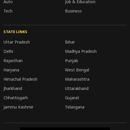
Auto
Job & Education
Tech
Business
STATE LINKS
Uttar Pradesh
Bihar
Delhi
Madhya Pradesh
Rajasthan
Punjab
Haryana
West Bengal
Himachal Pradesh
Maharashtra
Jharkhand
Uttarakhand
Chhattisgarh
Gujarat
Jammu Kashmir
Telangana