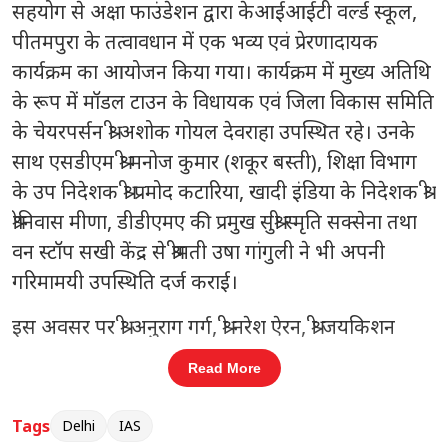
सहयोग से अक्षा फाउंडेशन द्वारा केआईआईटी वर्ल्ड स्कूल,
पीतमपुरा के तत्वावधान में एक भव्य एवं प्रेरणादायक
कार्यक्रम का आयोजन किया गया। कार्यक्रम में मुख्य अतिथि
के रूप में मॉडल टाउन के विधायक एवं जिला विकास समिति
के चेयरपर्सन श्री अशोक गोयल देवराहा उपस्थित रहे। उनके
साथ एसडीएम श्री मनोज कुमार (शकूर बस्ती), शिक्षा विभाग
के उप निदेशक श्री प्रमोद कटारिया, खादी इंडिया के निदेशक श्री
श्रीनिवास मीणा, डीडीएमए की प्रमुख सुश्री स्मृति सक्सेना तथा
वन स्टॉप सखी केंद्र से श्रीमती उषा गांगुली ने भी अपनी
गरिमामयी उपस्थिति दर्ज कराई।
इस अवसर पर श्री अनुराग गर्ग, श्री नरेश ऐरन, श्री जयकिशन
गोयल, श्री नवरत्न अग्रवाल (बीकानेरवाला), श्री मनमोहन गुप्ता, श्री
Read More
राजपाल सोलंकी, श्री हरीश शर्मा, श्री अजय कुमार गुप्ता, सीए
रंजन चोपड़ा, सीए संजय मित्तल एवं श्री ए.पी. शर्मा सहित
Tags
Delhi
IAS
अनेक सम्मानित सामाजिक कार्यकर्ता भी उपस्थित रहे,