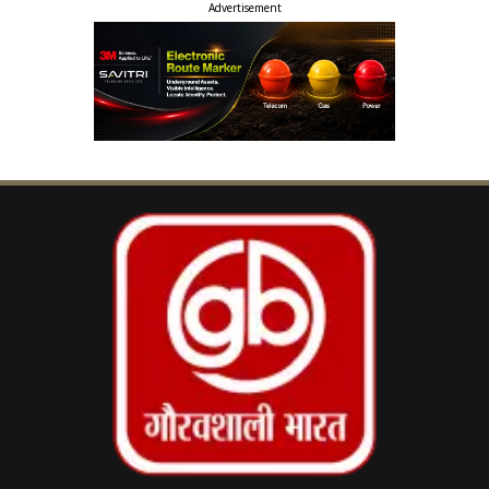
Advertisement
जिनकी भागीदारी ने कार्यक्रम को और अधिक प्रेरणादायक
बना दिया।
संबंधित खबरें
Corn Salad Benefits: भूख भी मिटाए,
‹
›
वजन भी घटाए ये हेल्दी सलाद
कार्यक्रम की सफलता में केआईआईटी वर्ल्ड स्कूल की
प्रधानाचार्या श्रीमती संगीता भाटिया का विशेष योगदान रहा।
उनके समर्पण एवं सहयोग से यह आयोजन अत्यंत सफल
एवं सार्थक सिद्ध हुआ।
इस दौरान जिला मजिस्ट्रेट कार्यालय (सेंट्रल नॉर्थ) द्वारा पोस्टर