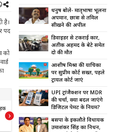
धनुष बोले- मातृभाषा भूलना
अपमान, छात्रों से तमिल
ी है।
सीखने की अपील
ौर पद
डिवाइडर से टकराई कार,
अतीक अहमद के बेटे समेत
दो की मौत
व को
ार्ड
आशीष मिश्रा की याचिका
का
पर सुप्रीम कोर्ट सख्त, पहले
ट्रायल कोर्ट जाएं
UPI ट्रांजैक्शन पर MDR
की चर्चा, क्या बदल जाएंगे
डिजिटल पेमेंट के नियम?
ड़क
Delhi Power Cut:
र
›
कल इन इलाकों में
श
बसपा के इकलौते विधायक
घंटों गुल रहेगी
ह
उमाशंकर सिंह का निधन,
बिजली!