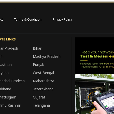
ct
Terms & Condition
Privacy Policy
ATE LINKS
tar Pradesh
Bihar
hi
Madhya Pradesh
jasthan
Punjab
ryana
West Bengal
machal Pradesh
Maharashtra
arkhand
Uttarakhand
hattisgarh
Gujarat
mmu Kashmir
Telangana