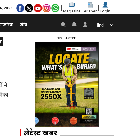
6, 2026
Magazine
ePaper
Login
नज़रिया
जॉब
Advertisement
द
ी ने
निका
लेटेस्ट खबरें