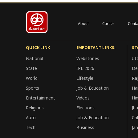
About
Career
Conta
QUICK LINK
IMPORTANT LINKS:
ST
National
Webstories
Ut
State
IPL 2026
Del
World
Lifestyle
Ra
Sports
Job & Education
Ha
Entertainment
Videos
Hi
Religious
Elections
Jh
Auto
Job & Education
Ch
Tech
Business
Ja