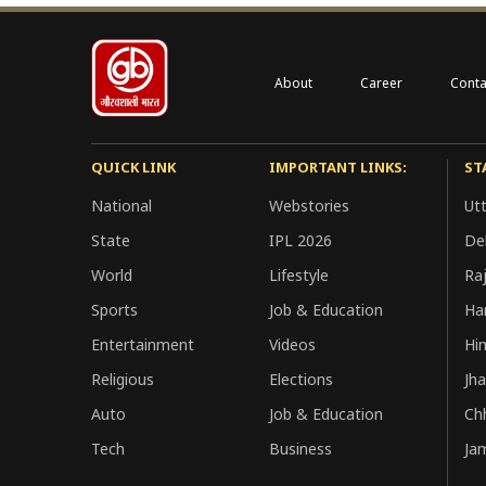
About
Career
Conta
QUICK LINK
IMPORTANT LINKS:
ST
National
Webstories
Ut
State
IPL 2026
Del
World
Lifestyle
Ra
Sports
Job & Education
Ha
Entertainment
Videos
Hi
Religious
Elections
Jh
Auto
Job & Education
Ch
Tech
Business
Ja