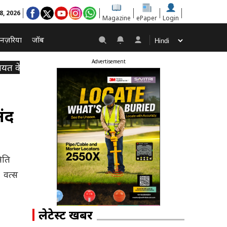
8, 2026
Magazine
ePaper
Login
नज़रिया
जॉब
Advertisement
यत के उपाध्यक्ष शिक्षाविद् दयानंद वत्स भारतीय ने दी शुभकामनाएं
नंद
िति
 वत्स
लेटेस्ट खबरें