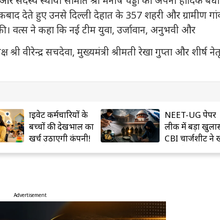
और सदस्य स्थायी समिति श्री मनीष चड्डा को अपनी हार्दिक बधा
कबाद देते हुए उनसे दिल्ली देहात के 357 शहरी और ग्रामीण गांव
ी। वत्स ने कहा कि नई टीम युवा, उर्जावान, अनुभवी और
्री वीरेन्द्र सचदेवा, मुख्यमंत्री श्रीमती रेखा गुप्ता और शीर्ष नेतृ
प्राइवेट कर्मचारियों के
NEET-UG पेपर
बच्चों की देखभाल का
लीक में बड़ा खुला
खर्च उठाएगी कंपनी!
CBI चार्जशीट ने 
नए लेबर कोड में बड़ा
चौंकाने वाले राज
प्रावधान
Advertisement