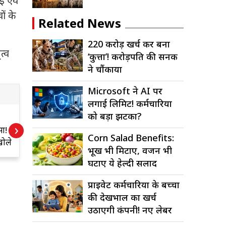
ई एवं
ों के
Related News
220 करोड़ खर्च कर बना
त्व
‘कुत्ता’! करोड़पति की सनक
ने चौंकाया
Microsoft ने AI पर
लगाई लिमिट! कर्मचारियों
को बड़ा झटका?
Alert! कहीं आप भी
2
›
सा!
तो नहीं खा रहे नकली
ब
Corn Salad Benefits:
खोले
पनीर? ऐसे करें
क
भूख भी मिटाए, वजन भी
पहचान
घटाए ये हेल्दी सलाद
प्राइवेट कर्मचारियों के बच्चों
की देखभाल का खर्च
उठाएगी कंपनी! नए लेबर
कोड में बड़ा...