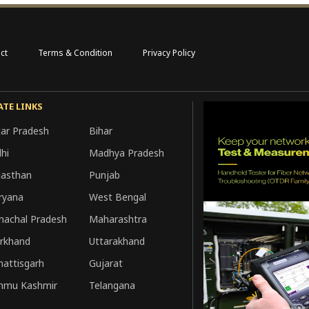
ct
Terms & Condition
Privacy Policy
ATE LINKS
tar Pradesh
Bihar
hi
Madhya Pradesh
jasthan
Punjab
ryana
West Bengal
machal Pradesh
Maharashtra
arkhand
Uttarakhand
hattisgarh
Gujarat
mmu Kashmir
Telangana