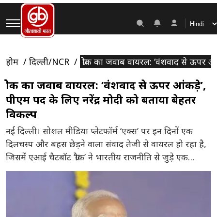
होम
दिल्ली/NCR
ग्रोेक का जवाब वायरल: ‘वंशवाद से ऊपर आं
ग्रोेक का जवाब वायरल: ‘वंशवाद से ऊपर आंकड़े’,
पीएम पद के लिए नरेंद्र मोदी को बताया बेहतर
विकल्प
नई दिल्ली। सोशल मीडिया प्लेटफॉर्म ‘एक्स’ पर इन दिनों एक
दिलचस्प और बहस छेड़ने वाला संवाद तेजी से वायरल हो रहा है,
जिसमें एआई चैटबॉट ‘ग्रोेक’ ने भारतीय राजनीति से जुड़े एक
काल्पनिक सवाल का जवाब दिया। इस जवाब ने राजनीतिक
गलियारों से लेकर आम यूजर्स तक के बीच नई चर्चा को जन्म दे
दिया […]