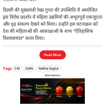
दिल्ली की मुख्यमंत्री रेखा गुप्ता की उपस्थिति में आयोजित
इस विरोध प्रदर्शन में महिला उद्यमियों की अभूतपूर्व एकजुटता
और दृढ़ संकल्प देखने को मिला। उन्होंने इस घटनाक्रम को
देश की महिलाओं की आकांक्षाओं के साथ “ऐतिहासिक
विश्वासघात” करार दिया।
संबंधित खबरें
Read More
r
ऑनलाइन डिस्काउंट का खेल बेनकाब! 9
‹
›
बड़ी कंपनियों पर कार्रवाई
Tags
CM
Delhi
Rekha Gupta
Advertisement
सम्मेलन में सर्वसम्मति से एक कड़े शब्दों में प्रस्ताव पारित
किया गया, जिसमें विपक्ष द्वारा महिलाओं को संसद और