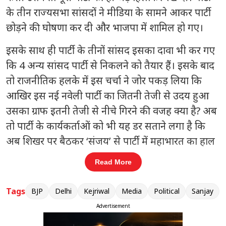
के तीन राज्यसभा सांसदों ने मीडिया के सामने आकर पार्टी
छोड़ने की घोषणा कर दी और भाजपा में शामिल हो गए।
इसके साथ ही पार्टी के तीनों सांसद इसका दावा भी कर गए
कि 4 अन्य सांसद पार्टी से निकलने को तैयार हैं। इसके बाद
तो राजनीतिक हलके में इस चर्चा ने जोर पकड़ लिया कि
आखिर इस नई नवेली पार्टी का जितनी तेजी से उदय हुआ
उसका ग्राफ इतनी तेजी से नीचे गिरने की वजह क्या है? अब
तो पार्टी के कार्यकर्ताओं को भी यह डर सताने लगा है कि
अब शिखर पर बैठकर ‘संजय’ से पार्टी में महाभारत का हाल
अरविंद केजरीवाल को सुनना पड़ेगा। दरअसल, 2011 में
Read More
केंद्र में सत्ता विरोधी लहर से जूझ रही कांग्रेस के नेतृत्व वाली
(यूपीए) के खिलाफ रामलीला मैदान से एक जनआंदोलन की
Tags
BJP
Delhi
Kejriwal
Media
Political
Sanjay
शुरुआत हुई। वरिष्ठ सामाजिक कार्यकर्ता और गांधीवादी
Advertisement
अन्ना हजारे, 5 अप्रैल 2011 को नई दिल्ली के जंतर-मंतर पर