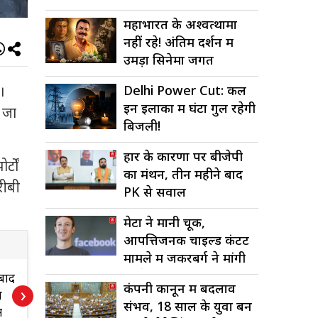
महाभारत के अश्वत्थामा
नहीं रहे! अंतिम दर्शन में
उमड़ा सिनेमा जगत
Delhi Power Cut: कल
।
इन इलाकों में घंटों गुल रहेगी
 जा
बिजली!
हार के कारणों पर बीजेपी
्टों
का मंथन, तीन महीने बाद
रीबी
PK से सवाल
मेटा ने मानी चूक,
आपत्तिजनक चाइल्ड कंटेंट
मामले में जकरबर्ग ने मांगी
माफी
सुप्रीम कोर्ट की कड़ी
महाभार
कंपनी कानून में बदलाव
›
फटकार: समय रैना पर
अश्वत्था
संभव, 18 साल के युवा बन
3 लाख का जुर्माना
अंतिम दर