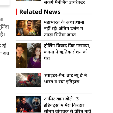
सकेंगे मैनेजिंग डायरेक्टर
सिनेमा
Related News
जा
महाभारत के अश्वत्थामा
निंदा
नहीं रहे! अंतिम दर्शन में
है।
उमड़ा सिनेमा जगत
ट्रोलिंग विवाद फिर गरमाया,
े दो
कंगना ने ऋतिक रोशन को
ण राव
घेरा
‘स्पाइडर-मैन: ब्रांड न्यू डे’ ने
भारत में रचा इतिहास
आमिर खान बोले- ‘3
इडियट्स’ में मेरा किरदार
सोनम वांगचुक से प्रेरित नहीं