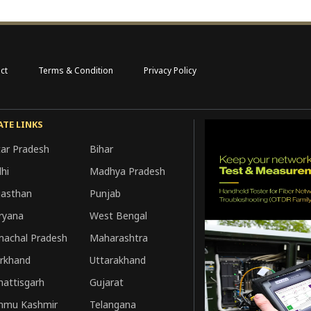
ct
Terms & Condition
Privacy Policy
ATE LINKS
tar Pradesh
Bihar
hi
Madhya Pradesh
jasthan
Punjab
ryana
West Bengal
machal Pradesh
Maharashtra
arkhand
Uttarakhand
hattisgarh
Gujarat
mmu Kashmir
Telangana