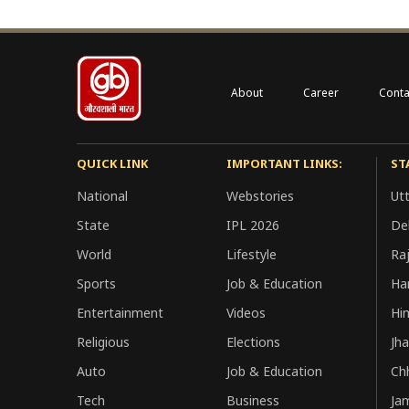
About
Career
Conta
QUICK LINK
IMPORTANT LINKS:
ST
National
Webstories
Ut
State
IPL 2026
Del
World
Lifestyle
Ra
Sports
Job & Education
Ha
Entertainment
Videos
Hi
Religious
Elections
Jh
Auto
Job & Education
Ch
Tech
Business
Ja