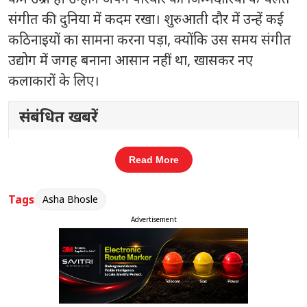
संगीत की दुनिया में कदम रखा। शुरुआती दौर में उन्हें कई
कठिनाइयों का सामना करना पड़ा, क्योंकि उस समय संगीत
उद्योग में जगह बनाना आसान नहीं था, खासकर नए
कलाकारों के लिए।
संबंधित खबरें
16 करोड़ बकाया, राजपाल यादव की
‹
›
Read More
संपत्तियां होंगी नीलाम
Tags
Asha Bhosle
Advertisement
हालांकि, उनकी मेहनत और लगातार अभ्यास ने उन्हें धीरे-
धीरे आगे बढ़ाया। उन्होंने हर तरह के गाने गाए और अपनी
versatility को साबित किया। उनका मानना था कि एक
कलाकार को किसी एक शैली में सीमित नहीं रहना चाहिए,