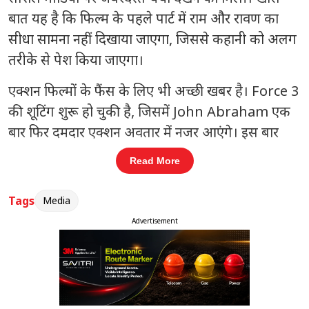
बात यह है कि फिल्म के पहले पार्ट में राम और रावण का
सीधा सामना नहीं दिखाया जाएगा, जिससे कहानी को अलग
तरीके से पेश किया जाएगा।
एक्शन फिल्मों के फैंस के लिए भी अच्छी खबर है।
Force 3
की शूटिंग शुरू हो चुकी है, जिसमें
John Abraham
एक
बार फिर दमदार एक्शन अवतार में नजर आएंगे। इस बार
फिल्म को इंटरनेशनल स्तर पर ले जाने की तैयारी की जा रही
Read More
है, जिसमें बड़े एक्शन सीक्वेंस और हाई-टेक स्टंट शामिल
होंगे।
Tags
Media
Advertisement
संबंधित खबरें
16 करोड़ बकाया, राजपाल यादव की
‹
›
संपत्तियां होंगी नीलाम