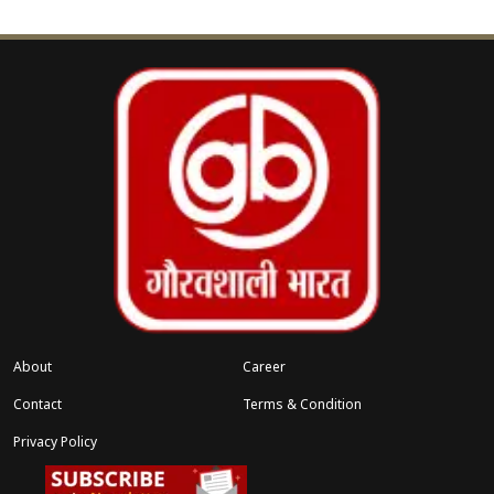
इसके अलावा एक और बड़ी खबर यह है कि
Shah Rukh
Khan
एक नए साइंस-फिक्शन प्रोजेक्ट
Raaka
में कैमियो
कर सकते हैं। इस फिल्म में
Allu Arjun
और
Deepika
Padukone
पहले से जुड़े हुए हैं। अगर यह खबर सच
साबित होती है, तो यह बॉलीवुड और साउथ सिनेमा का बड़ा
सहयोग माना जाएगा।
वहीं,
Kartik Aaryan
ने अपने “पर्सनालिटी राइट्स” की
सुरक्षा के लिए अदालत का रुख किया है। डिजिटल युग में
यह कदम काफी अहम माना जा रहा है, क्योंकि AI और
About
Career
सोशल मीडिया के जरिए कलाकारों की पहचान का दुरुपयोग
Contact
Terms & Condition
बढ़ता जा रहा है।
Privacy Policy
ओटीटी प्लेटफॉर्म पर भी इस हफ्ते कई नई फिल्में और वेब