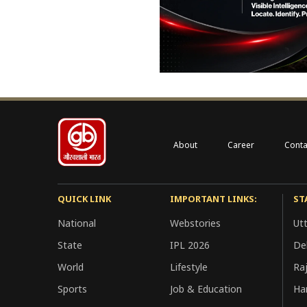
About
Career
Conta
QUICK LINK
IMPORTANT LINKS:
ST
National
Webstories
Ut
State
IPL 2026
Del
World
Lifestyle
Ra
Sports
Job & Education
Ha