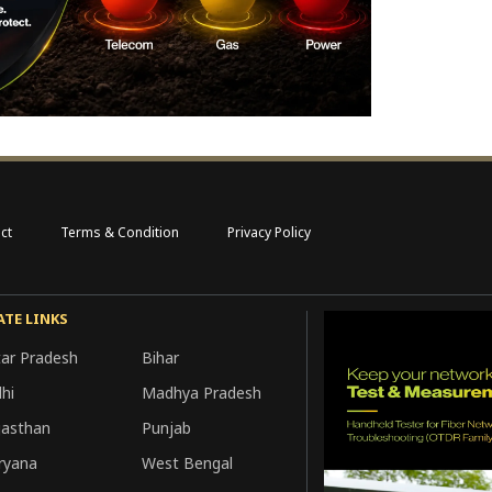
ct
Terms & Condition
Privacy Policy
ATE LINKS
tar Pradesh
Bihar
hi
Madhya Pradesh
jasthan
Punjab
ryana
West Bengal