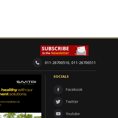
011-26700510
,
011-26700511
SOCIALS
Facebook
Twitter
Youtube