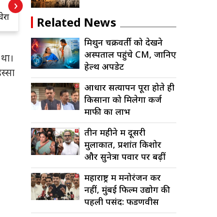
›
डे’ ने भारत में रचा
द
ेरा
इतिहास
C
Related News
मिथुन चक्रवर्ती को देखने
अस्पताल पहुंचे CM, जानिए
 था।
हेल्थ अपडेट
स्सा
आधार सत्यापन पूरा होते ही
किसानों को मिलेगा कर्ज
माफी का लाभ
तीन महीने में दूसरी
मुलाकात, प्रशांत किशोर
और सुनेत्रा पवार पर बढ़ीं
अटकलें
महाराष्ट्र में मनोरंजन कर
नहीं, मुंबई फिल्म उद्योग की
पहली पसंद: फडणवीस