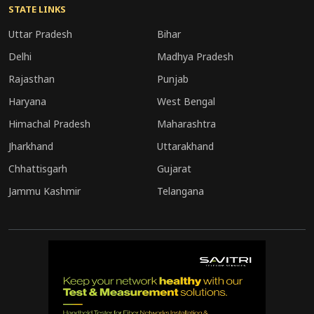
और अफवाहों को पूरी तरह से गलत साबित कर दिया।
STATE LINKS
ऐश्वर्या ने मशहूर डिजाइनर अमित अग्रवाल के डिजाइनर
Uttar Pradesh
Bihar
गाउन में रेड कार्पेट पर अपना जलवा बिखेरा और उसके बाद
Delhi
Madhya Pradesh
एक खूबसूरत ब्लश पिंक ड्रेस में इवेंट की रौनक बढ़ाई।
Rajasthan
Punjab
Haryana
West Bengal
Himachal Pradesh
Maharashtra
Jharkhand
Uttarakhand
Chhattisgarh
Gujarat
Jammu Kashmir
Telangana