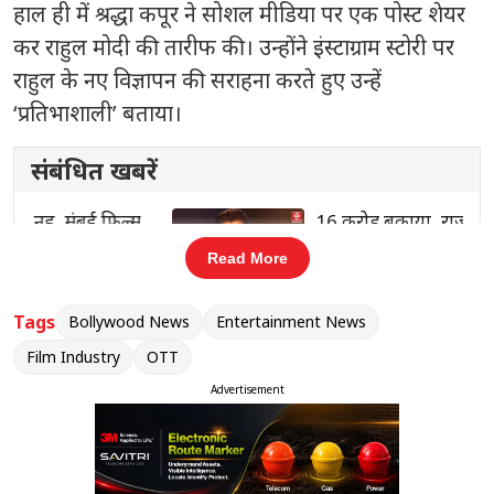
हाल ही में श्रद्धा कपूर ने सोशल मीडिया पर एक पोस्ट शेयर
कर राहुल मोदी की तारीफ की। उन्होंने इंस्टाग्राम स्टोरी पर
राहुल के नए विज्ञापन की सराहना करते हुए उन्हें
‘प्रतिभाशाली’ बताया।
संबंधित खबरें
16 करोड़ बकाया, राजपाल यादव की
‹
›
संपत्तियां होंगी नीलाम
Read More
Tags
Bollywood News
Entertainment News
Film Industry
OTT
श्रद्धा ने विज्ञापन में नजर आईं अभिनेत्री
Aneet Padda
की
Advertisement
भी जमकर तारीफ की और लिखा कि उनका अभिनय बेहद
शानदार है। इसके साथ ही राहुल मोदी की ओर इशारा करते
हुए उन्होंने मजाकिया अंदाज में कहा कि “ये लेखक-निर्देशक