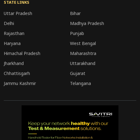
कलाकार विथाबाई नारायणगांवकर की बायोपिक ‘ईथा’ में
STATE LINKS
नजर आएंगी। इसके अलावा वह अपनी सुपरहिट फिल्म
Uttar Pradesh
Bihar
Stree
के अगले पार्ट और फिल्म ‘नागिन’ में भी दिखाई देंगी।
Delhi
Madhya Pradesh
Rajasthan
Punjab
Haryana
West Bengal
Himachal Pradesh
Maharashtra
Jharkhand
Uttarakhand
Chhattisgarh
Gujarat
Jammu Kashmir
Telangana