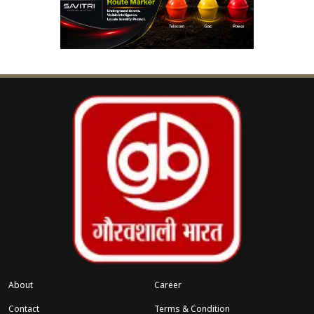
वहीदा रहमान
ने बताया कि उस दौर में शूटिंग की
परिस्थितियां बेहद चुनौतीपूर्ण थीं। वॉशरूम की
सुविधा न होने के कारण कलाकारों को पानी पीने तक
से परहेज करना पड़ता था।
फिल्म ‘मुगल-ए-आजम’ में
पृथ्वीराज कपूर
ने अकबर,
दिलीप
कुमार
ने सलीम और
मधुबाला
ने अनारकली का किरदार
निभाया था। यह फिल्म भारतीय सिनेमा की सबसे प्रतिष्ठित
फिल्मों में से एक मानी जाती है।
About
Career
Contact
Terms & Condition