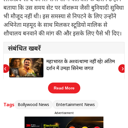
बताया कि उस समय सेट पर वॉशरूम जैसी बुनियादी सुविधा
भी मौजूद नहीं थी। इस समस्या से निपटने के लिए उन्होंने
अभिनेता
महमूद
के साथ मिलकर स्टूडियो मालिक से
शौचालय बनवाने की मांग की और इसके लिए पैसे भी दिए।
संबंधित खबरें
महाभारत के अश्वत्थामा नहीं रहे! अंतिम
‹
›
दर्शन में उमड़ा सिनेमा जगत
Read More
हालांकि, जब वे कुछ दिनों बाद शूटिंग पर लौटीं तो उन्हें जो
Tags
Bollywood News
Entertainment News
व्यवस्था दिखाई गई, वह बेहद हैरान करने वाली थी। स्टूडियो
Advertisement
ने गलियारे में एक अस्थायी ‘थंडर बॉक्स’ रख दिया था, जिसे
ही वॉशरूम के रूप में इस्तेमाल किया जा रहा था।