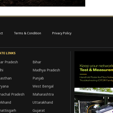
ct
Terms & Condition
Privacy Policy
ATE LINKS
tar Pradesh
Bihar
hi
Madhya Pradesh
jasthan
Punjab
ryana
West Bengal
machal Pradesh
Maharashtra
arkhand
Uttarakhand
hattisgarh
Gujarat