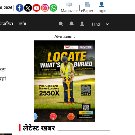
6, 2026
Magazine
ePaper
Login
नज़रिया
जॉब
Advertisement
ुटा
हां
लेटेस्ट खबरें