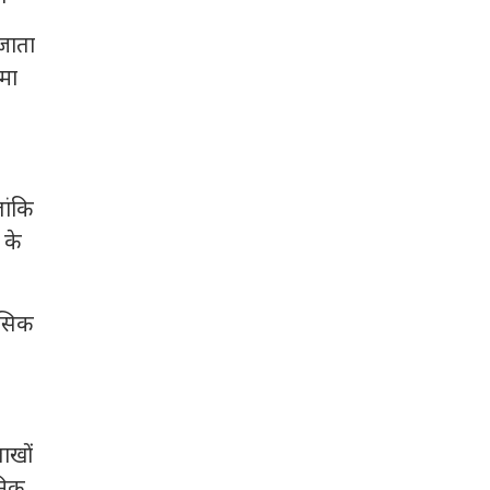
 जाता
िमा
लांकि
 के
ासिक
लाखों
निक