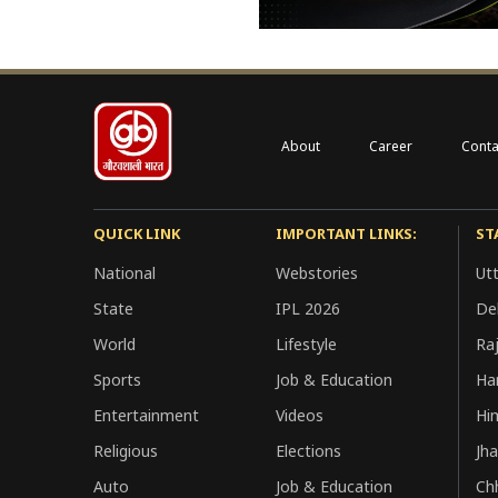
About
Career
Conta
QUICK LINK
IMPORTANT LINKS:
ST
National
Webstories
Ut
State
IPL 2026
Del
World
Lifestyle
Ra
Sports
Job & Education
Ha
Entertainment
Videos
Hi
Religious
Elections
Jh
Auto
Job & Education
Ch