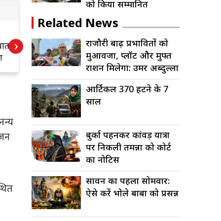
को किया सम्मानित
Related News
जम्मू-कश्मीर सरकार
र
›
राजौरी बाढ़ प्रभावितों को
यात
का बड़ा फैसला:
क
मुआवजा, प्लॉट और मुफ्त
ा
सरकारी फंड जारी
औ
राशन मिलेगा: उमर अब्दुल्ला
ित
करने की तय हुई
म
समय-सीमा
आर्टिकल 370 हटने के 7
साल
नन्य
बुर्का पहनकर कांवड़ यात्रा
ोजन
पर निकली तमन्ना को कोर्ट
का नोटिस
सावन का पहला सोमवार:
्थित
ऐसे करें भोले बाबा को प्रसन्न