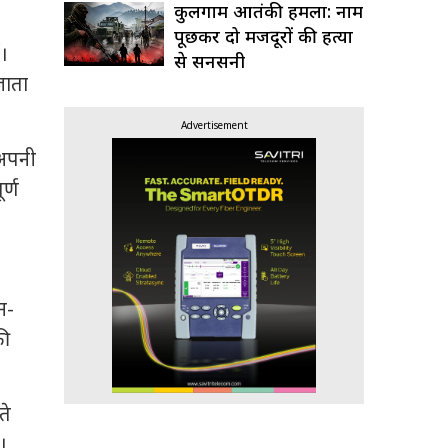
कुलगाम आतंकी हमला: नाम
पूछकर दो मजदूरों की हत्या
ं।
से सनसनी
 जाता
Advertisement
 अपनी
र्ण
न-
की
ते
।