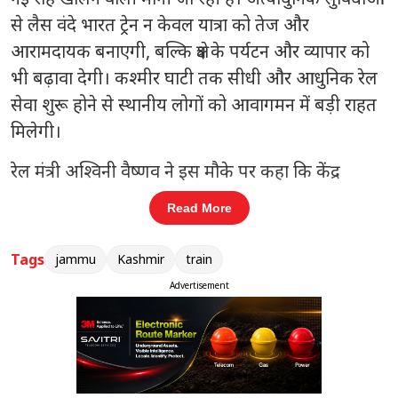
से लैस वंदे भारत ट्रेन न केवल यात्रा को तेज और
आरामदायक बनाएगी, बल्कि क्षेत्र के पर्यटन और व्यापार को
भी बढ़ावा देगी। कश्मीर घाटी तक सीधी और आधुनिक रेल
सेवा शुरू होने से स्थानीय लोगों को आवागमन में बड़ी राहत
मिलेगी।
रेल मंत्री अश्विनी वैष्णव ने इस मौके पर कहा कि केंद्र
सरकार का उद्देश्य देश के हर कोने को आधुनिक रेल नेटवर्क
Read More
से जोड़ना है। उन्होंने इसे “नए भारत की तेज रफ्तार का
प्रतीक” बताते हुए कहा कि यह परियोजना क्षेत्र के समग्र
Tags
jammu
Kashmir
train
विकास में अहम भूमिका निभाएगी। इस सेवा के शुरू होने से
Advertisement
जम्मू-कश्मीर में आर्थिक गतिविधियों को गति मिलेगी और
पर्यटन क्षेत्र को नई ऊंचाइयां मिलेंगी। कुल मिलाकर, यह पहल
न केवल इंफ्रास्ट्रक्चर विकास का प्रतीक है, बल्कि यह क्षेत्र की
जनता के लिए एक नई उम्मीद भी लेकर आई है।