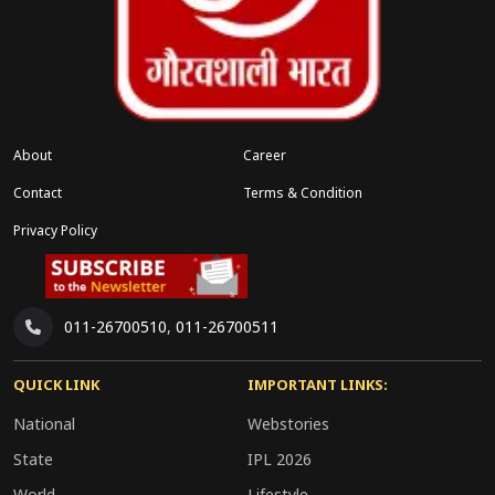
About
Career
Contact
Terms & Condition
Privacy Policy
011-26700510
,
011-26700511
QUICK LINK
IMPORTANT LINKS:
National
Webstories
State
IPL 2026
World
Lifestyle