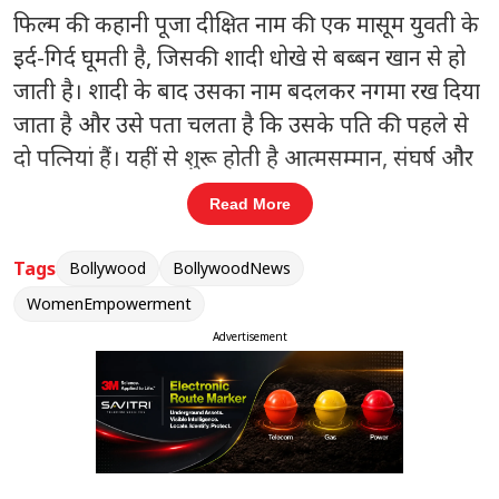
फिल्म की कहानी पूजा दीक्षित नाम की एक मासूम युवती के
इर्द-गिर्द घूमती है, जिसकी शादी धोखे से बब्बन खान से हो
जाती है। शादी के बाद उसका नाम बदलकर नगमा रख दिया
जाता है और उसे पता चलता है कि उसके पति की पहले से
दो पत्नियां हैं। यहीं से शुरू होती है आत्मसम्मान, संघर्ष और
अन्याय के खिलाफ लड़ाई। कहानी तब और दिलचस्प हो
Read More
जाती है जब तीनों महिलाएं मिलकर अपने अत्याचारी पति के
खिलाफ खड़ी होती हैं।
Tags
Bollywood
BollywoodNews
WomenEmpowerment
संबंधित खबरें
Advertisement
तीन महीने में दूसरी मुलाकात, प्रशांत
‹
›
किशोर और सुनेत्रा पवार पर बढ़ीं अटकलें