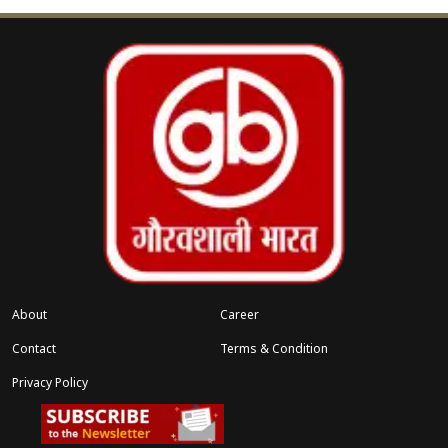
तीसरी बेगम’ में दिखा महिला शक्ति का असरदार
चेहरा”
मुग्धा गोडसे, कायनात अरोड़ा और जरीना वहाब ने अपने
अभिनय से फिल्म को भावनात्मक गहराई दी है। लखनऊ
और बनारस की वास्तविक लोकेशनों पर शूट हुई यह फिल्म
दर्शकों को एक सशक्त सामाजिक संदेश देने में सफल रहती
है।
(
अनिल बेदाग
)
About
Career
Contact
Terms & Condition
Privacy Policy