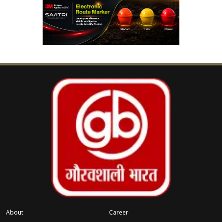
महाराष्ट्र में मनोरंजन कर नहीं, मुंबई फिल्म
‹
›
ं
उद्योग की पहली पसंद: फडणवीस
घटना के बाद शुरुआती दौर में मामला सामान्य हत्या का
प्रतीत हो रहा था, लेकिन पुलिस ने तकनीकी साक्ष्यों,
मोबाइल कॉल डिटेल, सीसीटीवी फुटेज और संदिग्धों से
पूछताछ के आधार पर जांच को आगे बढ़ाया। जांच के दौरान
कई ऐसे तथ्य सामने आए जिन्होंने पुलिस का शक मृतक की
पत्नी पर गहरा कर दिया। इसके बाद पुलिस ने सख्ती से
पूछताछ की तो पूरे षड्यंत्र का खुलासा हो गया।
पुलिस के अनुसार, पत्नी ने अपने परिचित लोगों की मदद से
हत्या की योजना बनाई थी। आरोपियों ने पहले मृतक की
About
Career
गतिविधियों पर नजर रखी और फिर मौका देखकर उसे मौत