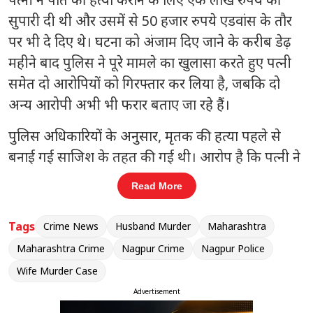
सुपारी दी थी और उसमें से 50 हजार रुपये एडवांस के तौर
पर भी दे दिए थे। घटना को अंजाम दिए जाने के करीब डेढ़
महीने बाद पुलिस ने पूरे मामले का खुलासा करते हुए पत्नी
समेत दो आरोपियों को गिरफ्तार कर लिया है, जबकि दो
अन्य आरोपी अभी भी फरार बताए जा रहे हैं।
पुलिस अधिकारियों के अनुसार, मृतक की हत्या पहले से
बनाई गई साजिश के तहत की गई थी। आरोप है कि पत्नी ने
कुछ लोगों के साथ मिलकर अपने पति को रास्ते से हटाने की
Read More
योजना बनाई थी। जांच में यह भी सामने आया कि हत्या के
लिए एक लाख रुपये में सौदा तय हुआ था और सुपारी लेने
Tags
Crime News
Husband Murder
Maharashtra
वालों को आधी रकम पहले ही दे दी गई थी। इसके बाद
Maharashtra Crime
Nagpur Crime
Nagpur Police
सुनसान स्थान पर वारदात को अंजाम दिया गया।
Wife Murder Case
Advertisement
संबंधित खबरें