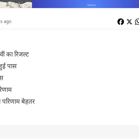
hs ago
वीं का रिजल्ट
ुईं पास
ास
परिणाम
का परिणाम बेहतर