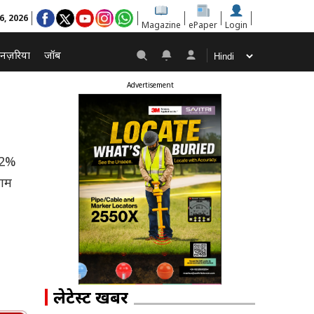
6, 2026
Magazine
ePaper
Login
नज़रिया
जॉब
Advertisement
.42%
णाम
लेटेस्ट खबरें