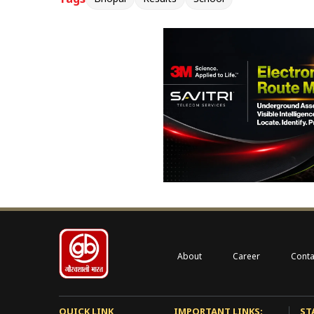
About
Career
Conta
QUICK LINK
IMPORTANT LINKS:
ST