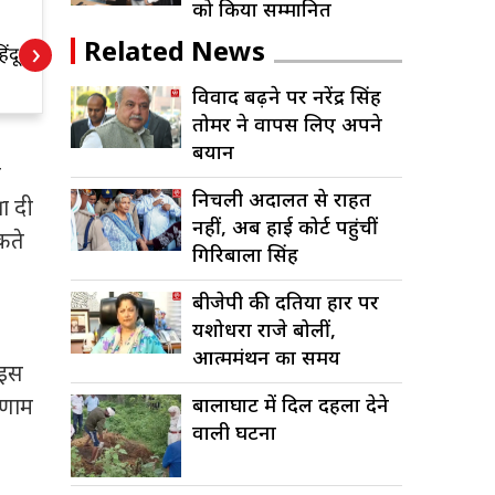
को किया सम्मानित
इंदौर से मुंबई तक तेज
व
›
Related News
िंदू
सफर, नई रेल
स
परियोजना से बदलेगी
ल
विवाद बढ़ने पर नरेंद्र सिंह
तस्वीर
तोमर ने वापस लिए अपने
बयान
ा
निचली अदालत से राहत
षा दी
नहीं, अब हाई कोर्ट पहुंचीं
कते
गिरिबाला सिंह
बीजेपी की दतिया हार पर
यशोधरा राजे बोलीं,
आत्ममंथन का समय
 इस
रिणाम
बालाघाट में दिल दहला देने
वाली घटना