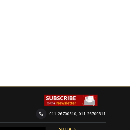
011-26700510
,
011-26700511
SOCIALS