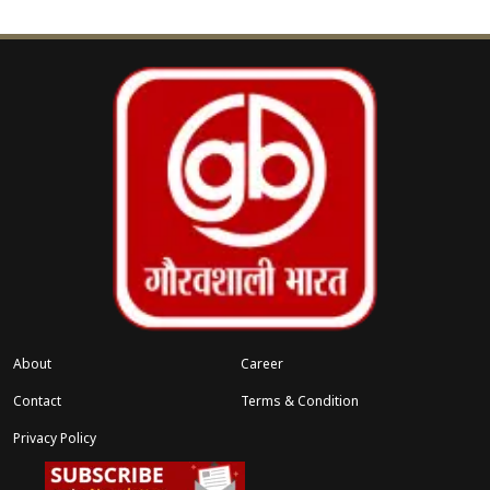
मुख्य स्थल पर प्रवेश रोके जाने के कारण AAP कार्यकर्ता
बांद्रा रेलवे स्टेशन पर एकत्र हुए और वहीं से अपना विरोध
जारी रखा। इसके बाद कुछ कार्यकर्ता खार पहुंचे और राघव
चड्ढा तथा उनकी पत्नी परिणीति चोपड़ा के आवास के बाहर
नारेबाजी की।
स्थिति को नियंत्रित करने के लिए पुलिस ने हस्तक्षेप किया
और रुबेन मस्करेन्हास, सुमित्रा श्रीवास्तव सहित कई नेताओं
को हिरासत में लिया। आम आदमी पार्टी मुंबई इकाई ने इस
पूरी कार्रवाई को शांतिपूर्ण और वैध लोकतांत्रिक विरोध को
दबाने का प्रयास बताया है। पार्टी ने आरोप लगाया कि
About
Career
कानून-व्यवस्था लागू करने में दोहरे मापदंड अपनाए जा रहे हैं
Contact
Terms & Condition
और इस पर गंभीर चिंता जताई है।
Privacy Policy