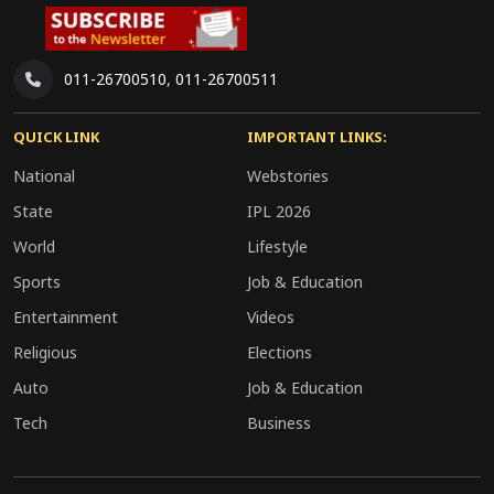
NAFED कृषि विपणन, खरीद और सहकारी व्यापार
व्यवस्था में अहम भूमिका निभाता है। नई डिजिटल पहलों से
सहकारिता क्षेत्र में तकनीक, पारदर्शिता और किसान-केंद्रित
011-26700510
,
011-26700511
सेवाओं को बढ़ावा मिलने की उम्मीद है।
QUICK LINK
IMPORTANT LINKS:
National
Webstories
State
IPL 2026
World
Lifestyle
Sports
Job & Education
Entertainment
Videos
Religious
Elections
Auto
Job & Education
Tech
Business