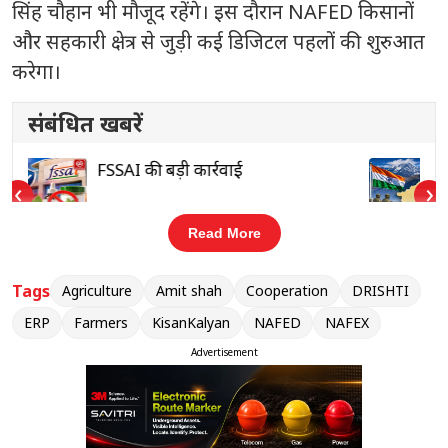
सिंह चौहान भी मौजूद रहेंगे। इस दौरान NAFED किसानों
और सहकारी क्षेत्र से जुड़ी कई डिजिटल पहलों की शुरुआत
करेगा।
संबंधित खबरें
अरुणाचल प्रदेश के 27 स्थानों के नए नाम
‹
›
Read More
Tags
Agriculture
Amit shah
Cooperation
DRISHTI
अमित शाह किसानों के बच्चों के लिए
NAFED-
ERP
Farmers
KisanKalyan
NAFED
NAFEX
KALYAN छात्रवृत्ति योजना
, दलहन और तिलहन के
Advertisement
बेहतर प्रबंधन के लिए
DRISHTI इन्वेंटरी मैनेजमेंट पोर्टल
और संस्थागत कामकाज को मजबूत करने के लिए
ERP
पोर्टल
भी लॉन्च करेंगे।