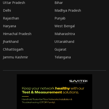
Uttar Pradesh
Bihar
पोर्टल
Delhi
Madhya Pradesh
Rajasthan
Punjab
Haryana
West Bengal
Himachal Pradesh
Maharashtra
Jharkhand
Uttarakhand
Chhattisgarh
Gujarat
Jammu Kashmir
Telangana