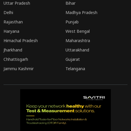
Uttar Pradesh
Bihar
नेतृत्व में टीएमसी ने सत्ता बरकरार रखी।
Delhi
Madhya Pradesh
Rajasthan
Punjab
Haryana
West Bengal
Himachal Pradesh
Maharashtra
Jharkhand
Uttarakhand
Chhattisgarh
Gujarat
Jammu Kashmir
Telangana