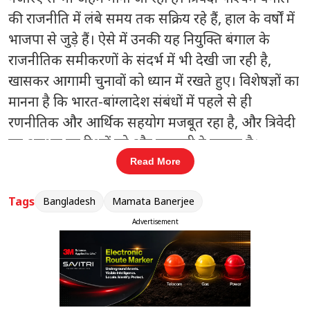
की राजनीति में लंबे समय तक सक्रिय रहे हैं
,
हाल के वर्षों में
भाजपा से जुड़े हैं। ऐसे में उनकी यह नियुक्ति बंगाल के
राजनीतिक समीकरणों के संदर्भ में भी देखी जा रही है
,
खासकर आगामी चुनावों को ध्यान में रखते हुए।
विशेषज्ञों का
मानना है
कि
भारत-बांग्लादेश संबंधों में पहले से ही
रणनीतिक और आर्थिक सहयोग मजबूत रहा है
,
और त्रिवेदी
का अनुभव इन रिश्तों को और मजबूती दे सकता है।
Read More
नई नियुक्ति और कूटनीतिक बदलाव
त्रिवेदी अब प्रणय वर्मा
की जगह बांग्लादेश में भारत के
Tags
Bangladesh
Mamata Banerjee
उच्चायुक्त की जिम्मेदारी संभालेंगे। वहीं
,
प्रणय वर्मा को
Advertisement
ब्रसेल्स भेजा जा रहा है
,
जहां वे यूरोपियन यूनियन (
EU)
में
भारत के राजदूत के रूप में कार्यभार ग्रहण करेंगे। इसे भारत
की व्यापक कूटनीतिक रणनीति का हिस्सा माना जा रहा है।
हाल के वर्षों में बांग्लादेश
की आंतरिक राजनीति का असर