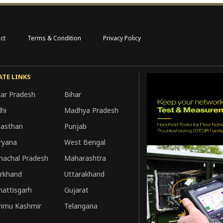
ct
Terms & Condition
Privacy Policy
ATE LINKS
tar Pradesh
Bihar
hi
Madhya Pradesh
jasthan
Punjab
ryana
West Bengal
machal Pradesh
Maharashtra
arkhand
Uttarakhand
hattisgarh
Gujarat
mmu Kashmir
Telangana