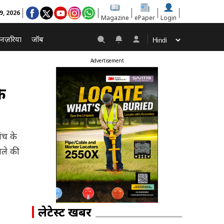
9, 2026
Magazine
ePaper
Login
नज़रिया
जॉब
Advertisement
े
ंच के
मले की
लेटेस्ट खबरें