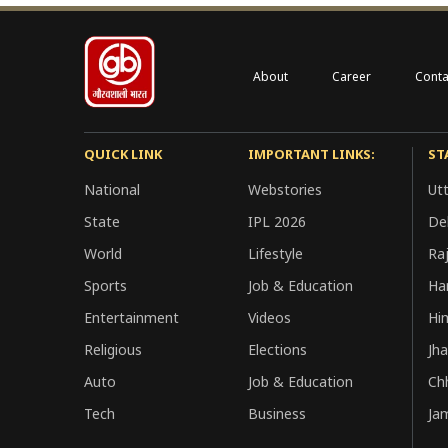
About
Career
Conta
QUICK LINK
IMPORTANT LINKS:
ST
National
Webstories
Ut
State
IPL 2026
Del
World
Lifestyle
Ra
Sports
Job & Education
Ha
Entertainment
Videos
Hi
Religious
Elections
Jh
Auto
Job & Education
Ch
Tech
Business
Ja