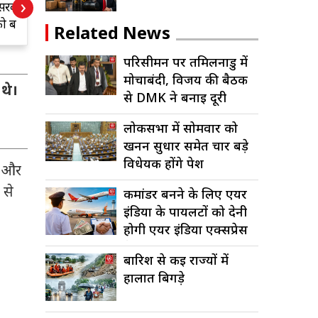
›
कार
कार्रवाई
क
ड़ी
च
Related News
प
परिसीमन पर तमिलनाडु में
मोर्चाबंदी, विजय की बैठक
 थे।
से DMK ने बनाई दूरी
लोकसभा में सोमवार को
खनन सुधार समेत चार बड़े
विधेयक होंगे पेश
ी और
 से
कमांडर बनने के लिए एयर
इंडिया के पायलटों को देनी
होगी एयर इंडिया एक्सप्रेस
में...
बारिश से कई राज्यों में
हालात बिगड़े