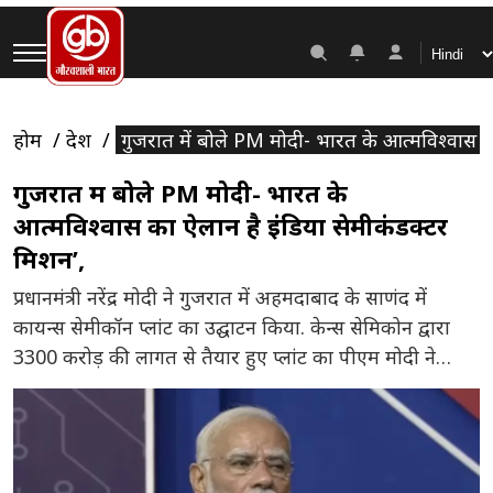
होम
देश
गुजरात में बोले PM मोदी- भारत के आत्मविश्वास क
गुजरात में बोले PM मोदी- भारत के
आत्मविश्वास का ऐलान है इंडिया सेमीकंडक्टर
मिशन’,
प्रधानमंत्री नरेंद्र मोदी ने गुजरात में अहमदाबाद के साणंद में
कायन्स सेमीकॉन प्लांट का उद्घाटन किया. केन्स सेमिकोन द्वारा
3300 करोड़ की लागत से तैयार हुए प्लांट का पीएम मोदी ने
उद्घाटन किया. इस दौरान उन्होंने कई यूनिवर्सिटियों के छात्रों को
संबोधित किया और आत्मनिर्भरता पर जोर दिया. उन्होंने कहा कि
28 फरवरी को माइक्रॉन के प्लांट में प्रोडक्शन की शुरुआत हुई
और आज 31 मार्च को Kaynes टेक्नोलॉजी के सेमीकंडक्टर प्लांट