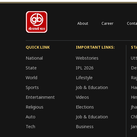
About
Career
Conta
QUICK LINK
IMPORTANT LINKS:
ST
National
Webstories
Ut
State
IPL 2026
Del
World
Lifestyle
Ra
Sports
Job & Education
Ha
Entertainment
Videos
Hi
Religious
Elections
Jh
Auto
Job & Education
Ch
Tech
Business
Ja