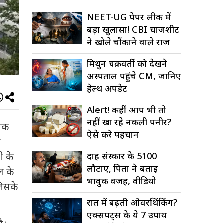
कोड में बड़ा...
NEET-UG पेपर लीक में
बड़ा खुलासा! CBI चार्जशीट
ने खोले चौंकाने वाले राज
मिथुन चक्रवर्ती को देखने
अस्पताल पहुंचे CM, जानिए
हेल्थ अपडेट
Alert! कहीं आप भी तो
नहीं खा रहे नकली पनीर?
यिक
ऐसे करें पहचान
न
ी के
दाह संस्कार के ₹5100
लौटाए, पिता ने बताई
ल के
भावुक वजह, वीडियो
जिसके
वायरल
रात में बढ़ती ओवरथिंकिंग?
एक्सपर्ट्स के ये 7 उपाय