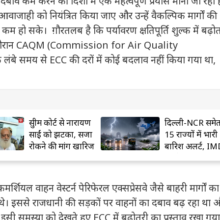
 दबाव कम करने की दिशा में एक महत्वपूर्ण प्रयास माना जा रहा ह
त आवाजाही को नियंत्रित किया जाए और उन्हें वैकल्पिक मार्गों क
कम हो सके। ग़ौरतलब है कि पर्यावरण क्षतिपूर्ति शुल्क में बढ़ो
वाई के दौरान CAQM (Commission for Air Quality
बे समय से ECC की दरों में कोई बदलाव नहीं किया गया था,
सुप्रीम कोर्ट से नारायण
दिल्ली-NCR समे
साईं को झटका, सजा
15 राज्यों में भारी
रोकने की मांग खारिज
बारिश अलर्ट, I
की चेतावनी
यल वाहन वेस्टर्न पेरिफेरल एक्सप्रेसवे जैसे बाहरी मार्गों का
 थे। इससे राजधानी की सड़कों पर वाहनों का दबाव बढ़ रहा था 
इसी समस्या को देखते हुए ECC में बढ़ोतरी का प्रस्ताव रखा गया