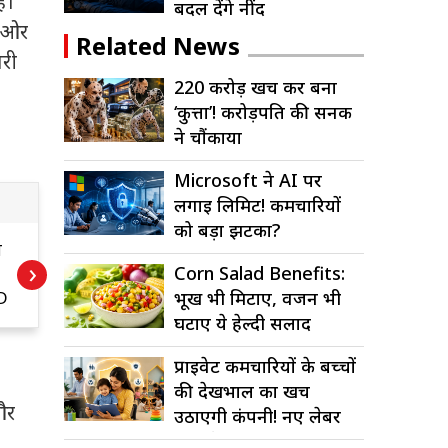
ै।
बदल देंगे नींद
ी ओर
Related News
तरी
220 करोड़ खर्च कर बना
‘कुत्ता’! करोड़पति की सनक
ने चौंकाया
Microsoft ने AI पर
लगाई लिमिट! कर्मचारियों
को बड़ा झटका?
त
बड़ी कंपनियों में घटेंगी
›
Corn Salad Benefits:
नौकरियां, छोटे उद्यम
ब
MD
बढ़ाएंगे रोजगार: नंदन
ल
भूख भी मिटाए, वजन भी
नीलेकणी
ज
घटाए ये हेल्दी सलाद
प्राइवेट कर्मचारियों के बच्चों
की देखभाल का खर्च
और
उठाएगी कंपनी! नए लेबर
,
कोड में बड़ा...