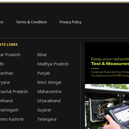
ct
Terms & Condition
Privacy Policy
ATE LINKS
tar Pradesh
Bihar
hi
Madhya Pradesh
jasthan
Punjab
ryana
West Bengal
machal Pradesh
Maharashtra
arkhand
Uttarakhand
hattisgarh
Gujarat
mmu Kashmir
Telangana