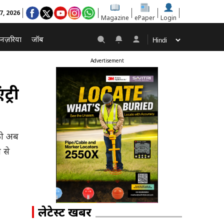
 7, 2026
Magazine
ePaper
Login
नज़रिया
जॉब
Advertisement
ट्री
 को अब
 से
लेटेस्ट खबरें