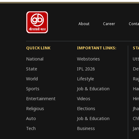
About
Career
Conta
QUICK LINK
IMPORTANT LINKS:
ST
National
Webstories
Ut
State
IPL 2026
Del
World
Lifestyle
Ra
Sports
Job & Education
Ha
Entertainment
Videos
Hi
Religious
Elections
Jh
Auto
Job & Education
Ch
Tech
Business
Ja