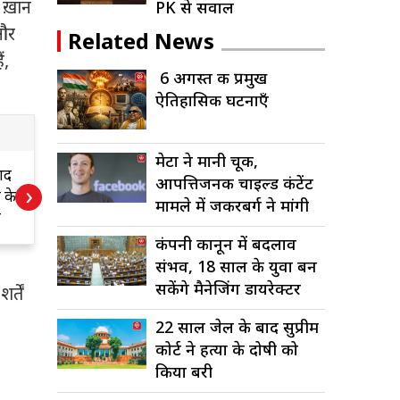
र
ख़ान
PK से सवाल
 और
Related News
ं
,
6 अगस्त की प्रमुख
ऐतिहासिक घटनाएँ
मेटा ने मानी चूक,
7 साल में 498 सफाई
6
आपत्तिजनक चाइल्ड कंटेंट
›
े
कर्मियों की मौत
ऐ
मामले में जकरबर्ग ने मांगी
माफी
कंपनी कानून में बदलाव
संभव, 18 साल के युवा बन
सकेंगे मैनेजिंग डायरेक्टर
्तें
22 साल जेल के बाद सुप्रीम
कोर्ट ने हत्या के दोषी को
किया बरी