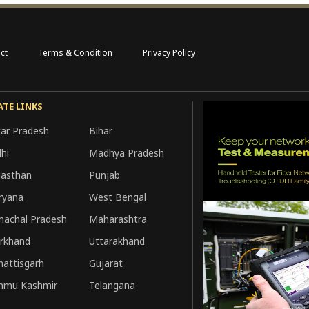
ct
Terms & Condition
Privacy Policy
ATE LINKS
tar Pradesh
Bihar
hi
Madhya Pradesh
jasthan
Punjab
ryana
West Bengal
machal Pradesh
Maharashtra
arkhand
Uttarakhand
hattisgarh
Gujarat
mmu Kashmir
Telangana