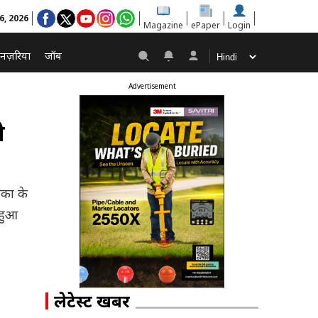
6, 2026
Magazine
ePaper
Login
नज़रिया
जॉब
Advertisement
े
िका के
 हुआ
लेटेस्ट खबरें