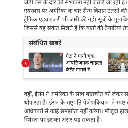
जेडी वेंस के दौरे की संभावना नहीं जताई जा रही है।
एयरबेस
पर अमेरिका के चार सैन्य विमान उतरने क
ट्रैफिक एडवाइजरी भी जारी की गई।
सूत्रों के मुताब
जिससे यह संकेत मिलते हैं कि वार्ता की तैयारियां ते
संबंधित खबरें
 मानी चूक,
कंपनी कानून में
‹
िजनक चाइल्ड
बदलाव संभव, 18
ामले में
साल के युवा बन सकेंगे
 ने मांगी माफी
मैनेजिंग डायरेक्टर
वहीं
,
ईरान
ने अमेरिका के साथ बातचीत को लेकर सख
थोप रहा है।
ईरान के राष्ट्रपति
पेजेशकियान
ने स्पष
अधिकारों से कोई समझौता नहीं करेगा।
मौजूदा हाला
स्थिरता पर इसका असर पड़ सकता है।