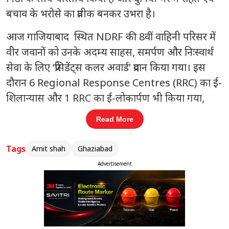
बचाव के भरोसे का प्रतीक बनकर उभरा है।
आज गाजियाबाद स्थित NDRF की 8वीं वाहिनी परिसर में
वीर जवानों को उनके अदम्य साहस, समर्पण और निःस्वार्थ
सेवा के लिए ‘प्रेसिडेंट्स कलर अवार्ड’ प्रदान किया गया। इस
दौरान 6 Regional Response Centres (RRC) का ई-
शिलान्यास और 1 RRC का ई-लोकार्पण भी किया गया,
ताकि आपदा की स्थिति में त्वरित प्रतिक्रिया और अधिक
Read More
मजबूत हो सके। उन्होंने यह भी बताया कि CAPF के जवानों
द्वारा लगाए गए 7 करोड़ से अधिक वृक्ष पर्यावरण संरक्षण
Tags
Amit shah
Ghaziabad
और जलवायु परिवर्तन की चुनौती से निपटने में महत्त्वपूर्ण
Advertisement
भूमिका निभाएंगे।
संबंधित खबरें
केरल का हवाला देकर थरूर बोले- FCRA