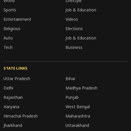
World
Lifestyle
Sports
Job & Education
Entertainment
Videos
Religious
Elections
Auto
Job & Education
Tech
Business
STATE LINKS
Uttar Pradesh
Bihar
Delhi
Madhya Pradesh
Rajasthan
Punjab
Haryana
West Bengal
Himachal Pradesh
Maharashtra
Jharkhand
Uttarakhand