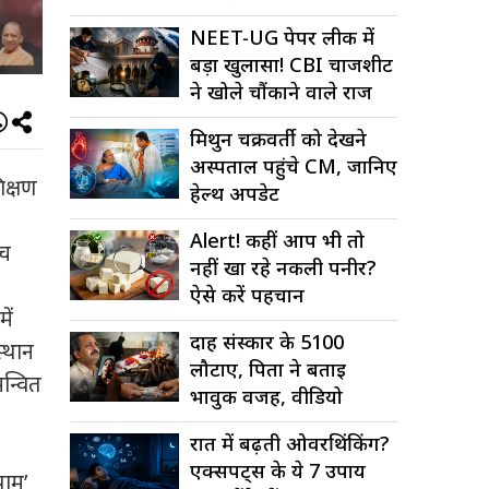
कोड में बड़ा...
NEET-UG पेपर लीक में
बड़ा खुलासा! CBI चार्जशीट
ने खोले चौंकाने वाले राज
मिथुन चक्रवर्ती को देखने
अस्पताल पहुंचे CM, जानिए
िक्षण
हेल्थ अपडेट
Alert! कहीं आप भी तो
्च
नहीं खा रहे नकली पनीर?
ऐसे करें पहचान
ें
दाह संस्कार के ₹5100
स्थान
लौटाए, पिता ने बताई
मन्वित
भावुक वजह, वीडियो
वायरल
रात में बढ़ती ओवरथिंकिंग?
एक्सपर्ट्स के ये 7 उपाय
पाम’