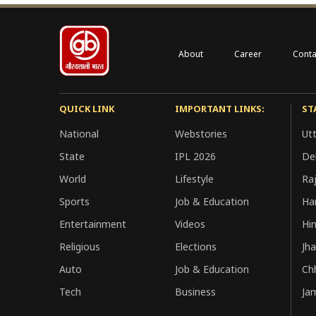
About
Career
Conta
QUICK LINK
IMPORTANT LINKS:
ST
National
Webstories
Ut
State
IPL 2026
Del
World
Lifestyle
Ra
Sports
Job & Education
Ha
Entertainment
Videos
Hi
Religious
Elections
Jh
Auto
Job & Education
Ch
Tech
Business
Ja