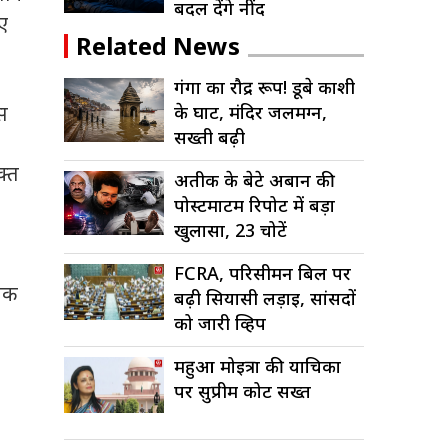
बदल देंगे नींद
ए
Related News
गंगा का रौद्र रूप! डूबे काशी
इस
के घाट, मंदिर जलमग्न,
सख्ती बढ़ी
क्त
अतीक के बेटे अबान की
पोस्टमार्टम रिपोर्ट में बड़ा
खुलासा, 23 चोटें
FCRA, परिसीमन बिल पर
 तक
बढ़ी सियासी लड़ाई, सांसदों
को जारी व्हिप
महुआ मोइत्रा की याचिका
पर सुप्रीम कोर्ट सख्त