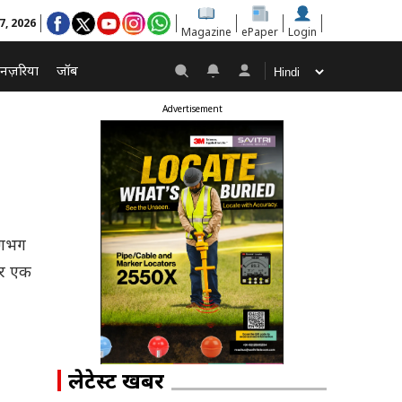
 7, 2026
Magazine
ePaper
Login
नज़रिया
जॉब
Advertisement
 लगभग
कर एक
लेटेस्ट खबरें