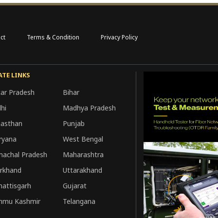
ct
Terms & Condition
Privacy Policy
ATE LINKS
tar Pradesh
Bihar
hi
Madhya Pradesh
jasthan
Punjab
ryana
West Bengal
machal Pradesh
Maharashtra
arkhand
Uttarakhand
hattisgarh
Gujarat
mmu Kashmir
Telangana