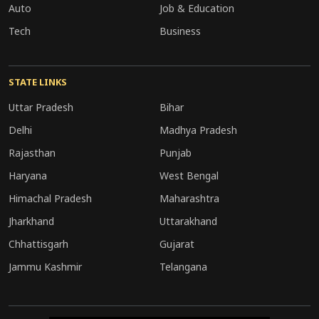
Auto
Job & Education
Tech
Business
STATE LINKS
Uttar Pradesh
Bihar
Delhi
Madhya Pradesh
Rajasthan
Punjab
Haryana
West Bengal
Himachal Pradesh
Maharashtra
Jharkhand
Uttarakhand
Chhattisgarh
Gujarat
Jammu Kashmir
Telangana