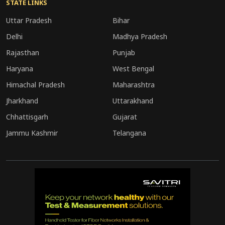
STATE LINKS
मैच” चुना गया। CSK की यह जीत टीम के आत्मविश्वास को
बढ़ाने के साथ-साथ टूर्नामेंट में उनकी स्थिति को भी मजबूत
Uttar Pradesh
Bihar
करती है।
Delhi
Madhya Pradesh
Rajasthan
Punjab
Haryana
West Bengal
Himachal Pradesh
Maharashtra
Jharkhand
Uttarakhand
Chhattisgarh
Gujarat
Jammu Kashmir
Telangana