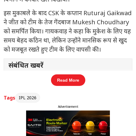
इस मुकाबले के बाद CSK के कप्तान
Ruturaj Gaikwad
ने जीत को टीम के तेज गेंदबाज
Mukesh Choudhary
को समर्पित किया। गायकवाड़ ने कहा कि मुकेश के लिए यह
समय बेहद कठिन था, लेकिन उन्होंने मानसिक रूप से खुद
को मजबूत रखते हुए टीम के लिए वापसी की।
संबंधित खबरें
्स,
भारत को 2030 कॉमनवेल्थ गेम्स की
Read More
‹
›
मेजबानी की मशाल सौंपी गई
Tags
IPL 2026
Advertisement
दरअसल, हाल ही में मुकेश चौधरी की मां का निधन हो गया
था, जिसके बाद वह अपने घर चले गए थे। इसके बावजूद