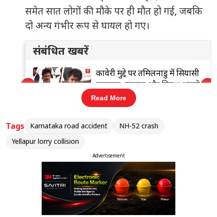
समेत सात लोगों की मौके पर ही मौत हो गई, जबकि
दो अन्य गंभीर रूप से घायल हो गए।
संबंधित खबरें
ें सियासी
बेंगलुरु में मतदाता सूची सर्वे में बड़ी
‹
›
्ष आमने-
गड़बड़ी
Read More
Tags
Karnataka road accident
NH-52 crash
घायलों का इलाज:
घायलों को तुरंत नजदीकी
Yellapur lorry collision
अस्पताल ले जाया गया और बाद में हुबली के किम्स
Advertisement
(KIMS) अस्पताल में रेफर कर दिया गया, जहां उनका
इलाज चल रहा है।
धारवाड़ से जा रहे थे यात्री:
सभी मृतक और घायल