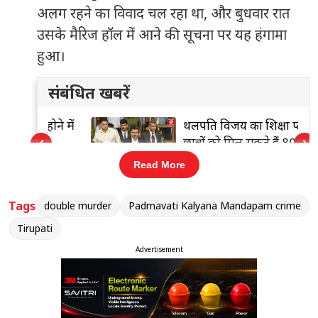
अलग रहने का विवाद चल रहा था, और बुधवार रात
उसके मैरिज हॉल में आने की सूचना पर यह हंगामा
हुआ।
संबंधित खबरें
ोने में
थलपति विजय का शिक्षा प्लान,
‹
›
छात्रों को मिल सकते हैं 8000 रुपये
Read More
Tags
double murder
Padmavati Kalyana Mandapam crime
तुरंत कार्रवाई:
वारदात को अंजाम देकर फरार हुए
Tirupati
आरोपियों को पुलिस ने तिरुपति से बाहर निकलने से
Advertisement
पहले ही दबोच लिया और हिरासत में ले लिया है।
घटना का विवरण