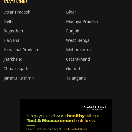
के लिए पुलिस आसपास लगे सीसीटीवी फुटेज खंगाल रही
STATE LINKS
है और चश्मदीदों के बयान दर्ज किए जा रहे हैं।
Uttar Pradesh
Bihar
Delhi
Madhya Pradesh
Rajasthan
Punjab
Haryana
West Bengal
Himachal Pradesh
Maharashtra
Jharkhand
Uttarakhand
Chhattisgarh
Gujarat
Jammu Kashmir
Telangana