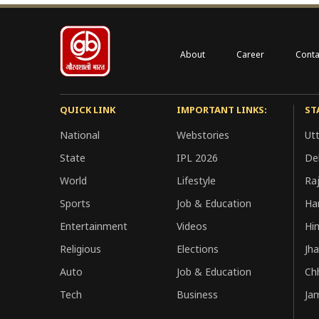
About
Career
Conta
QUICK LINK
IMPORTANT LINKS:
ST
National
Webstories
Ut
State
IPL 2026
Del
World
Lifestyle
Ra
Sports
Job & Education
Ha
Entertainment
Videos
Hi
Religious
Elections
Jh
Auto
Job & Education
Ch
Tech
Business
Ja