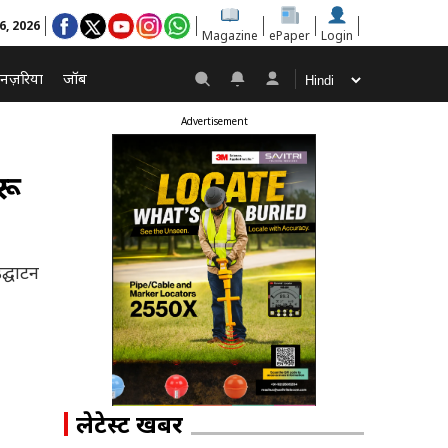
6, 2026
Magazine
ePaper
Login
नज़रिया
जॉब
Advertisement
रू
द्घाटन
लेटेस्ट खबरें