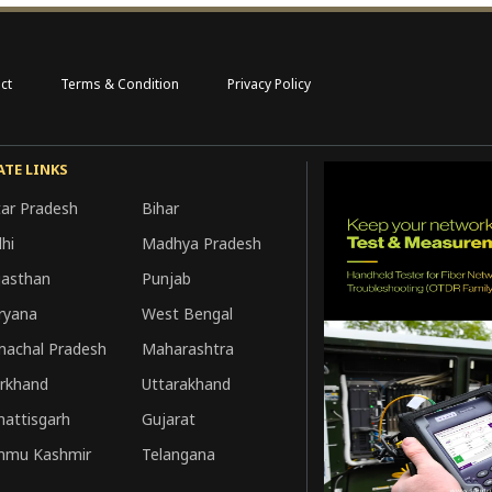
ct
Terms & Condition
Privacy Policy
ATE LINKS
tar Pradesh
Bihar
hi
Madhya Pradesh
jasthan
Punjab
ryana
West Bengal
machal Pradesh
Maharashtra
arkhand
Uttarakhand
hattisgarh
Gujarat
mmu Kashmir
Telangana