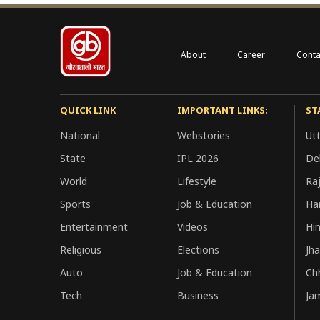
About
Career
Conta
QUICK LINK
IMPORTANT LINKS:
ST
National
Webstories
Ut
State
IPL 2026
Del
World
Lifestyle
Ra
Sports
Job & Education
Ha
Entertainment
Videos
Hi
Religious
Elections
Jh
Auto
Job & Education
Ch
Tech
Business
Ja