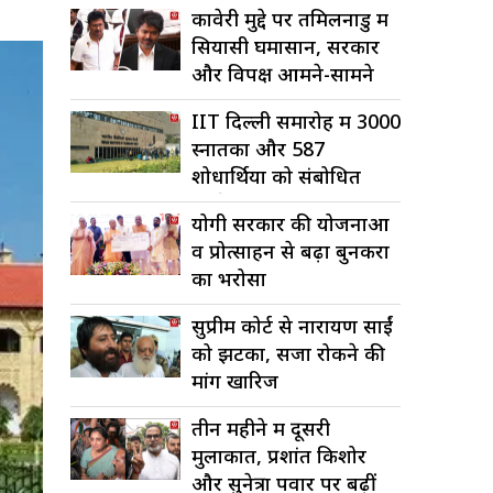
कावेरी मुद्दे पर तमिलनाडु में
सियासी घमासान, सरकार
और विपक्ष आमने-सामने
IIT दिल्ली समारोह में 3000
स्नातकों और 587
शोधार्थियों को संबोधित
करेंगे मोदी
योगी सरकार की योजनाओं
व प्रोत्साहन से बढ़ा बुनकरों
का भरोसा
सुप्रीम कोर्ट से नारायण साईं
को झटका, सजा रोकने की
मांग खारिज
तीन महीने में दूसरी
मुलाकात, प्रशांत किशोर
और सुनेत्रा पवार पर बढ़ीं