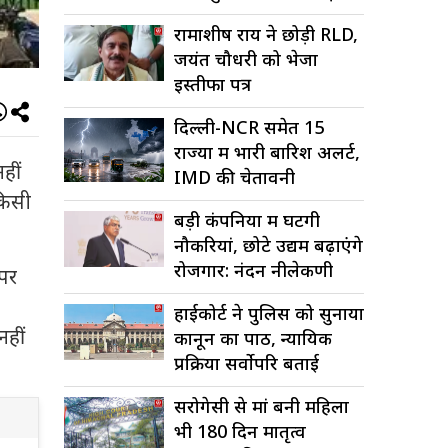
अटकलें
रामाशीष राय ने छोड़ी RLD,
जयंत चौधरी को भेजा
इस्तीफा पत्र
दिल्ली-NCR समेत 15
राज्यों में भारी बारिश अलर्ट,
हीं
IMD की चेतावनी
किसी
बड़ी कंपनियों में घटेंगी
नौकरियां, छोटे उद्यम बढ़ाएंगे
रोजगार: नंदन नीलेकणी
 पर
हाईकोर्ट ने पुलिस को सुनाया
नहीं
कानून का पाठ, न्यायिक
प्रक्रिया सर्वोपरि बताई
सरोगेसी से मां बनी महिला
भी 180 दिन मातृत्व