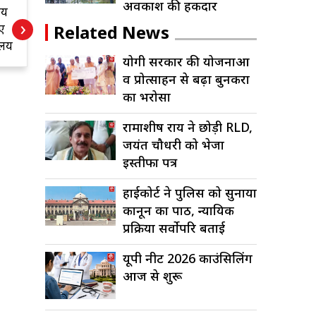
अवकाश की हकदार
शन!
योगी सरकार की
र
›
योजनाओं व प्रोत्साहन
Related News
से बढ़ा बुनकरों का
क
योगी सरकार की योजनाओं
भरोसा
व प्रोत्साहन से बढ़ा बुनकरों
का भरोसा
रामाशीष राय ने छोड़ी RLD,
जयंत चौधरी को भेजा
इस्तीफा पत्र
हाईकोर्ट ने पुलिस को सुनाया
कानून का पाठ, न्यायिक
प्रक्रिया सर्वोपरि बताई
यूपी नीट 2026 काउंसिलिंग
आज से शुरू