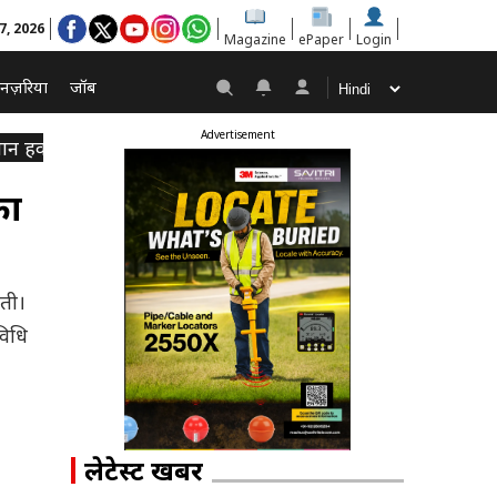
 7, 2026
Magazine
ePaper
Login
नज़रिया
जॉब
Advertisement
समान हक
का
कती।
विधि
लेटेस्ट खबरें