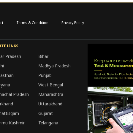
ct
Terms & Condition
Privacy Policy
ATE LINKS
tar Pradesh
Bihar
hi
Madhya Pradesh
jasthan
Punjab
ryana
West Bengal
machal Pradesh
Maharashtra
arkhand
Uttarakhand
hattisgarh
Gujarat
mmu Kashmir
Telangana