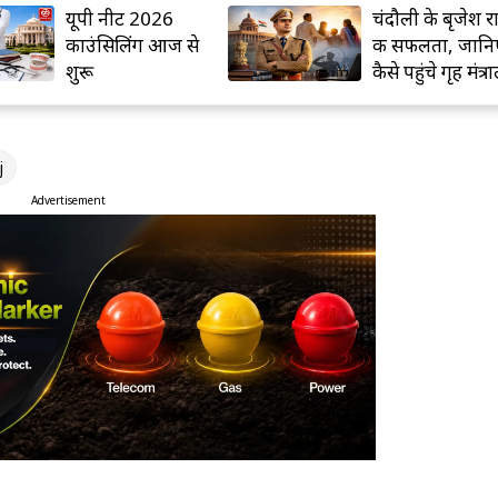
चंदौली के बृजेश राय
SSP का बड़ा एक्
की सफलता, जानिए
लापरवाही पर उप
कैसे पहुंचे गृह मंत्रालय
निरीक्षक तत्काल
तक
निलंबित
j
Advertisement