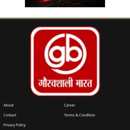
आईएमएलसी योजना के तहत पूरे एक्सप्रेसवे कॉरिडोर में सभी
12 जिलों में 12 नोड्स बनाए गए हैं। इन नोड्स के लिए कुल
6,507 एकड़ भूमि चिन्हित की गई है। प्रत्येक नोड को उसकी
भौगोलिक स्थिति और औद्योगिक संभावनाओं के आधार पर
डिजाइन किया गया है, ताकि मैन्युफैक्चरिंग, वेयरहाउसिंग
और लॉजिस्टिक्स सेक्टर को एकीकृत रूप से बढ़ावा मिल
सके। मेरठ से प्रयागराज तक हर नोड का लोकेशन और एरिया
तय कर लिया गया है। इन नोड्स की यह स्ट्रैटेजिक प्लानिंग
पूरे एक्सप्रेसवे को एक “इकोनॉमिक ग्रोथ बेल्ट” में बदल देगी।
About
Career
987 निवेश प्रस्ताव, ₹46,660 करोड़ के निवेश की
Contact
Terms & Condition
संभावनाएं
Privacy Policy