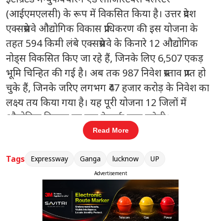
(आईएमएलसी) के रूप में विकसित किया है। उत्तर प्रदेश
एक्सप्रेसवे औद्योगिक विकास प्राधिकरण की इस योजना के
तहत 594 किमी लंबे एक्सप्रेसवे के किनारे 12 औद्योगिक
नोड्स विकसित किए जा रहे हैं, जिनके लिए 6,507 एकड़
भूमि चिन्हित की गई है। अब तक 987 निवेश प्रस्ताव प्राप्त हो
चुके हैं, जिनके जरिए लगभग ₹47 हजार करोड़ के निवेश का
लक्ष्य तय किया गया है। यह पूरी योजना 12 जिलों में
औद्योगिक विकास का नया नेटवर्क खड़ा करेगी।
Read More
594 किमी एक्सप्रेसवे, 12 नोड्स और 6,507 एकड़ का
इंडस्ट्रियल नेटवर्क
Tags
Expressway
Ganga
lucknow
UP
Advertisement
संबंधित खबरें
तीन बार विधायक बने उमाशंकर सिंह का
‹
›
निधन, राजनीति में शोक