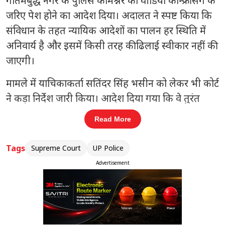
गौतमबुद्ध नगर के पुलिस कमिश्नर को वीडियो कॉन्फ्रेंसिंग के
जरिए पेश होने का आदेश दिया। अदालत ने स्पष्ट किया कि
संविधान के तहत न्यायिक आदेशों का पालन हर स्थिति में
अनिवार्य है और इसमें किसी तरह की ढिलाई स्वीकार नहीं की
जाएगी।
मामले में याचिकाकर्ता सतिंदर सिंह भसीन को लेकर भी कोर्ट
ने कड़ा निर्देश जारी किया। आदेश दिया गया कि वे तुरंत
लुकसर जेल, इकोटेक-1 थाने के पुलिस अधीक्षक के समक्ष
Read More
आत्मसमर्पण करें। यदि आदेश का पालन नहीं होता है, तो
पुलिस को लुकआउट नोटिस जारी करने और सभी
Tags
Supreme Court
UP Police
एयरपोर्ट्स पर अलर्ट रहने के निर्देश दिए गए हैं।
Advertisement
संबंधित खबरें
से
रामाशीष राय ने छोड़ी RLD, जयंत चौधरी
‹
›
को भेजा इस्तीफा पत्र